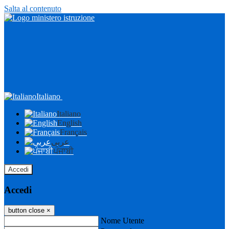
Salta al contenuto
Italiano
Italiano
English
Français
عربى
ਪੰਜਾਬੀ
Accedi
Accedi
button close
×
Nome Utente