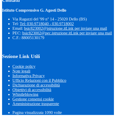
Contatti
Istituto Comprensivo G. Agosti Dello
Via Ragazzi del '99 n° 14 - 25020 Dello (BS)
Tel:
Tel: 030.9718040 - 030.9718002
Email:
bsic823002@istruzione.it
Link per inviare una mail
PEC:
bsic823002@pec.istruzione.it
Link per inviare una mail
C.F.: 88005130179
Sezione Link Utili
Cookie policy
Note legali
Informativa Privacy
Ufficio Relazioni con il Pubblico
Dichiarazione di accessibilità
Obiettivi di accessibilità
Whistleblowing
Gestione consensi cookie
Amministrazione trasparente
Pagina visualizzata
1090
volte