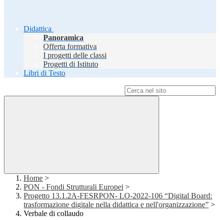
Didattica
Panoramica
Offerta formativa
I progetti delle classi
Progetti di Istituto
Libri di Testo
Campo di ricerca per le pagine del sito
Home
>
PON - Fondi Strutturali Europei
>
Progetto 13.1.2A-FESRPON- LO-2022-106 “Digital Board:
trasformazione digitale nella didattica e nell'organizzazione”
>
Verbale di collaudo