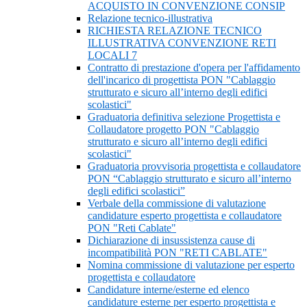
ACQUISTO IN CONVENZIONE CONSIP
Relazione tecnico-illustrativa
RICHIESTA RELAZIONE TECNICO
ILLUSTRATIVA CONVENZIONE RETI
LOCALI 7
Contratto di prestazione d'opera per l'affidamento
dell'incarico di progettista PON "Cablaggio
strutturato e sicuro all’interno degli edifici
scolastici"
Graduatoria definitiva selezione Progettista e
Collaudatore progetto PON "Cablaggio
strutturato e sicuro all’interno degli edifici
scolastici"
Graduatoria provvisoria progettista e collaudatore
PON “Cablaggio strutturato e sicuro all’interno
degli edifici scolastici”
Verbale della commissione di valutazione
candidature esperto progettista e collaudatore
PON "Reti Cablate"
Dichiarazione di insussistenza cause di
incompatibilità PON "RETI CABLATE"
Nomina commissione di valutazione per esperto
progettista e collaudatore
Candidature interne/esterne ed elenco
candidature esterne per esperto progettista e