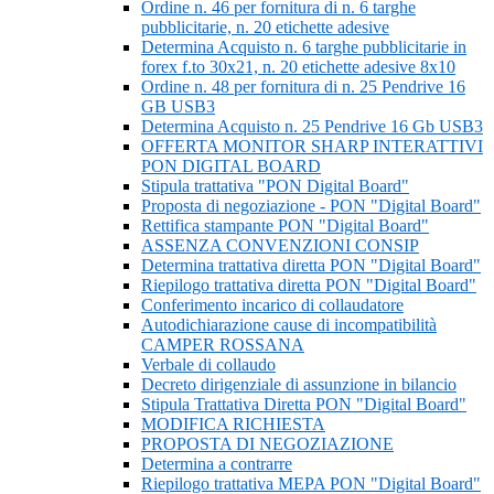
Ordine n. 46 per fornitura di n. 6 targhe
pubblicitarie, n. 20 etichette adesive
Determina Acquisto n. 6 targhe pubblicitarie in
forex f.to 30x21, n. 20 etichette adesive 8x10
Ordine n. 48 per fornitura di n. 25 Pendrive 16
GB USB3
Determina Acquisto n. 25 Pendrive 16 Gb USB3
OFFERTA MONITOR SHARP INTERATTIVI
PON DIGITAL BOARD
Stipula trattativa "PON Digital Board"
Proposta di negoziazione - PON "Digital Board"
Rettifica stampante PON "Digital Board"
ASSENZA CONVENZIONI CONSIP
Determina trattativa diretta PON "Digital Board"
Riepilogo trattativa diretta PON "Digital Board"
Conferimento incarico di collaudatore
Autodichiarazione cause di incompatibilità
CAMPER ROSSANA
Verbale di collaudo
Decreto dirigenziale di assunzione in bilancio
Stipula Trattativa Diretta PON "Digital Board"
MODIFICA RICHIESTA
PROPOSTA DI NEGOZIAZIONE
Determina a contrarre
Riepilogo trattativa MEPA PON "Digital Board"