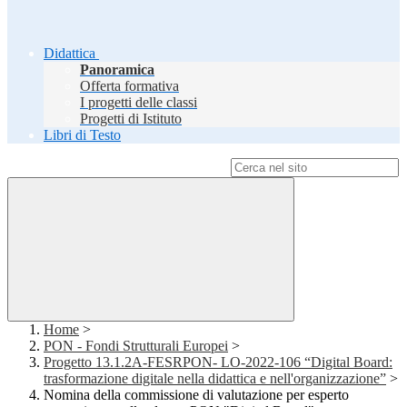
Didattica
Panoramica
Offerta formativa
I progetti delle classi
Progetti di Istituto
Libri di Testo
Campo di ricerca per le pagine del sito
Home
>
PON - Fondi Strutturali Europei
>
Progetto 13.1.2A-FESRPON- LO-2022-106 “Digital Board:
trasformazione digitale nella didattica e nell'organizzazione”
>
Nomina della commissione di valutazione per esperto