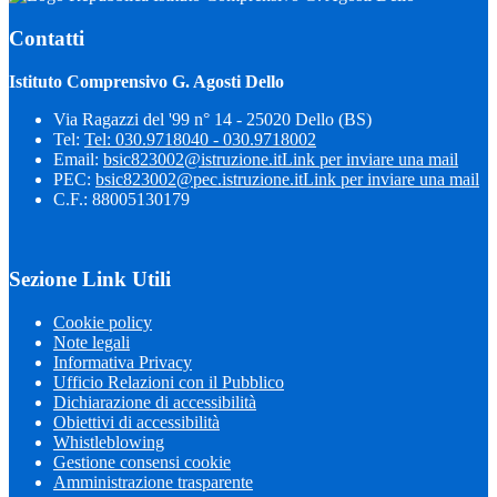
Contatti
Istituto Comprensivo G. Agosti Dello
Via Ragazzi del '99 n° 14 - 25020 Dello (BS)
Tel:
Tel: 030.9718040 - 030.9718002
Email:
bsic823002@istruzione.it
Link per inviare una mail
PEC:
bsic823002@pec.istruzione.it
Link per inviare una mail
C.F.: 88005130179
Sezione Link Utili
Cookie policy
Note legali
Informativa Privacy
Ufficio Relazioni con il Pubblico
Dichiarazione di accessibilità
Obiettivi di accessibilità
Whistleblowing
Gestione consensi cookie
Amministrazione trasparente