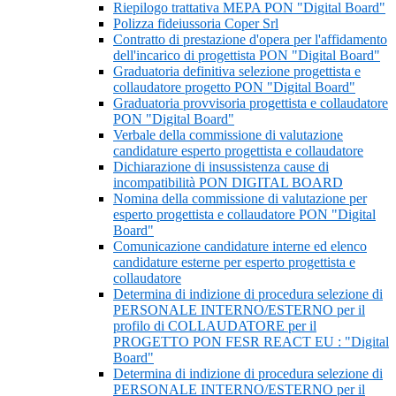
Riepilogo trattativa MEPA PON "Digital Board"
Polizza fideiussoria Coper Srl
Contratto di prestazione d'opera per l'affidamento
dell'incarico di progettista PON "Digital Board"
Graduatoria definitiva selezione progettista e
collaudatore progetto PON "Digital Board"
Graduatoria provvisoria progettista e collaudatore
PON "Digital Board"
Verbale della commissione di valutazione
candidature esperto progettista e collaudatore
Dichiarazione di insussistenza cause di
incompatibilità PON DIGITAL BOARD
Nomina della commissione di valutazione per
esperto progettista e collaudatore PON "Digital
Board"
Comunicazione candidature interne ed elenco
candidature esterne per esperto progettista e
collaudatore
Determina di indizione di procedura selezione di
PERSONALE INTERNO/ESTERNO per il
profilo di COLLAUDATORE per il
PROGETTO PON FESR REACT EU : "Digital
Board"
Determina di indizione di procedura selezione di
PERSONALE INTERNO/ESTERNO per il