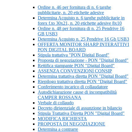
Ordine n. 46 per fornitura di n. 6 targhe
pubblicitarie, n. 20 etichette adesive
Determina Acquisto n. 6 targhe pubblicitarie in
forex f.to 30x21, n. 20 etichette adesive 8x10
Ordine n. 48 per fornitura di n. 25 Pendrive 16
GB USB3
Determina Acquisto n. 25 Pendrive 16 Gb USB3
OFFERTA MONITOR SHARP INTERATTIVI
PON DIGITAL BOARD
Stipula trattativa "PON Digital Board"
Proposta di negoziazione - PON "Digital Board"
Rettifica stampante PON "Digital Board"
ASSENZA CONVENZIONI CONSIP
Determina trattativa diretta PON "Digital Board"
Riepilogo trattativa diretta PON "Digital Board"
Conferimento incarico di collaudatore
Autodichiarazione cause di incompatibilità
CAMPER ROSSANA
Verbale di collaudo
Decreto dirigenziale di assunzione in bilancio
Stipula Trattativa Diretta PON "Digital Board"
MODIFICA RICHIESTA
PROPOSTA DI NEGOZIAZIONE
Determina a contrarre