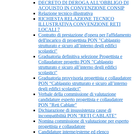
DECRETO DI DEROGA ALL’OBBLIGO DI
ACQUISTO IN CONVENZIONE CONSIP
Relazione tecnico-illustrativa
RICHIESTA RELAZIONE TECNICO
ILLUSTRATIVA CONVENZIONE RETI
LOCALI 7
Contratto di prestazione d'opera per l'affidamento
dell'incarico di progettista PON "Cablaggio
strutturato e sicuro all’interno degli edifici
scolastici"
Graduatoria definitiva selezione Progettista e
Collaudatore progetto PON "Cablaggio
strutturato e sicuro all’interno degli edifici
scolastici"
Graduatoria provvisoria progettista e collaudatore
PON “Cablaggio strutturato e sicuro all’interno
degli edifici scolastici”
Verbale della commissione di valutazione
candidature esperto progettista e collaudatore
PON "Reti Cablate"
Dichiarazione di insussistenza cause di
incompatibilità PON "RETI CABLATE"
Nomina commissione di valutazione per esperto
progettista e collaudatore
Candidature interne/esterne ed elenco