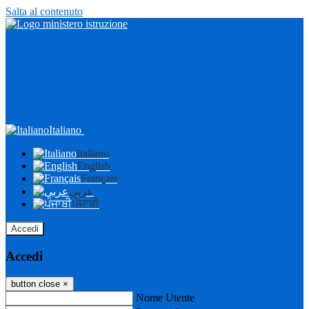
Salta al contenuto
Italiano
Italiano
English
Français
عربى
ਪੰਜਾਬੀ
Accedi
Accedi
button close
×
Nome Utente