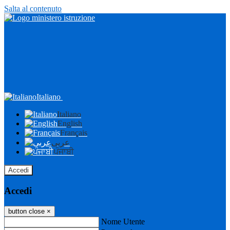
Salta al contenuto
Italiano
Italiano
English
Français
عربى
ਪੰਜਾਬੀ
Accedi
Accedi
button close
×
Nome Utente