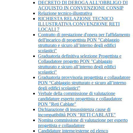
DECRETO DI DEROGA ALL’OBBLIGO DI
ACQUISTO IN CONVENZIONE CONSIP
Relazione tecnico-illustrativa
RICHIESTA RELAZIONE TECNICO
ILLUSTRATIVA CONVENZIONE RETI
LOCALI 7
Contratto di prestazione d'opera per l'affidamento
dell'incarico di progettista PON "Cablaggio
strutturato e sicuro all’interno degli edifici
scolastici"
Graduatoria definitiva selezione Progettista e
Collaudatore progetto PON "Cablaggio
strutturato e sicuro all’interno degli edifici
scolastici"
Graduatoria provvisoria progettista e collaudatore
PON “Cablaggio strutturato e sicuro all’interno
degli edifici scolastici”
Verbale della commissione di valutazione
candidature esperto progettista e collaudatore
PON "Reti Cablate"
Dichiarazione di insussistenza cause di
incompatibilità PON "RETI CABLATE"
Nomina commissione di valutazione per esperto
progettista e collaudatore
Candidature interne/esterne ed elenco