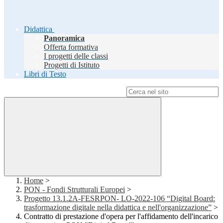
Didattica
Panoramica
Offerta formativa
I progetti delle classi
Progetti di Istituto
Libri di Testo
Campo di ricerca per le pagine del sito
Home
>
PON - Fondi Strutturali Europei
>
Progetto 13.1.2A-FESRPON- LO-2022-106 “Digital Board:
trasformazione digitale nella didattica e nell'organizzazione”
>
Contratto di prestazione d'opera per l'affidamento dell'incarico