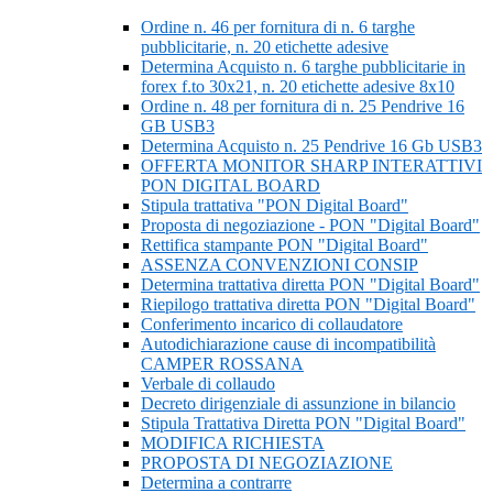
Ordine n. 46 per fornitura di n. 6 targhe
pubblicitarie, n. 20 etichette adesive
Determina Acquisto n. 6 targhe pubblicitarie in
forex f.to 30x21, n. 20 etichette adesive 8x10
Ordine n. 48 per fornitura di n. 25 Pendrive 16
GB USB3
Determina Acquisto n. 25 Pendrive 16 Gb USB3
OFFERTA MONITOR SHARP INTERATTIVI
PON DIGITAL BOARD
Stipula trattativa "PON Digital Board"
Proposta di negoziazione - PON "Digital Board"
Rettifica stampante PON "Digital Board"
ASSENZA CONVENZIONI CONSIP
Determina trattativa diretta PON "Digital Board"
Riepilogo trattativa diretta PON "Digital Board"
Conferimento incarico di collaudatore
Autodichiarazione cause di incompatibilità
CAMPER ROSSANA
Verbale di collaudo
Decreto dirigenziale di assunzione in bilancio
Stipula Trattativa Diretta PON "Digital Board"
MODIFICA RICHIESTA
PROPOSTA DI NEGOZIAZIONE
Determina a contrarre