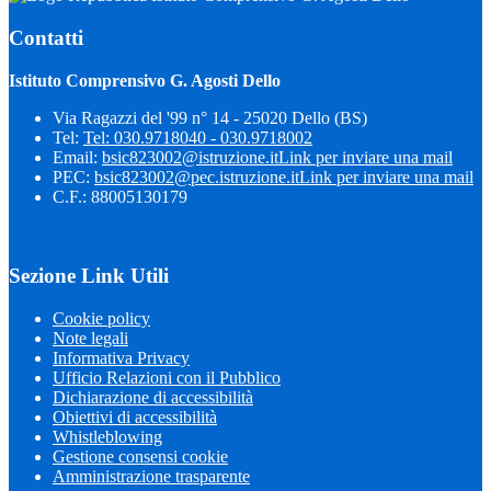
Contatti
Istituto Comprensivo G. Agosti Dello
Via Ragazzi del '99 n° 14 - 25020 Dello (BS)
Tel:
Tel: 030.9718040 - 030.9718002
Email:
bsic823002@istruzione.it
Link per inviare una mail
PEC:
bsic823002@pec.istruzione.it
Link per inviare una mail
C.F.: 88005130179
Sezione Link Utili
Cookie policy
Note legali
Informativa Privacy
Ufficio Relazioni con il Pubblico
Dichiarazione di accessibilità
Obiettivi di accessibilità
Whistleblowing
Gestione consensi cookie
Amministrazione trasparente