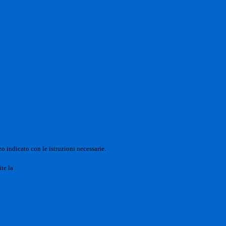
o indicato con le istruzioni necessarie.
ite la
Login Spaggiari