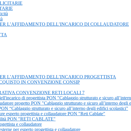
BLICITARIE
TARIE
cità
tà
PER L’AFFIDAMENTO DELL’INCARICO DI COLLAUDATORE
TTA
PER L’AFFIDAMENTO DELL’INCARICO PROGETTISTA
ACQUISTO IN CONVENZIONE CONSIP
RATIVA CONVENZIONE RETI LOCALI 7
ll'incarico di progettista PON "Cablaggio strutturato e sicuro all’interno
udatore progetto PON "Cablaggio strutturato e sicuro all’interno degli ed
ON “Cablaggio strutturato e sicuro all’interno degli edifici scolastici”
ure esperto progettista e collaudatore PON "Reti Cablate"
atibilità PON "RETI CABLATE"
gettista e collaudatore
sterne per esperto progettista e collaudatore