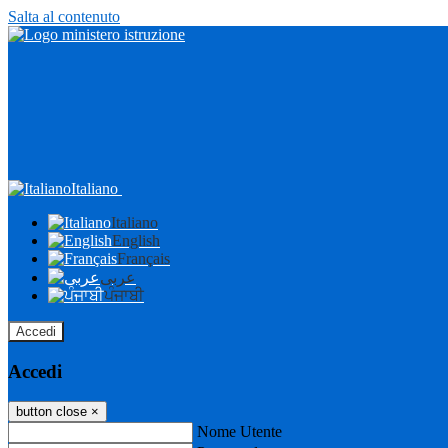
Salta al contenuto
Italiano
Italiano
English
Français
عربى
ਪੰਜਾਬੀ
Accedi
Accedi
button close
×
Nome Utente