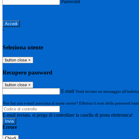
Password
Password dimenticata?
-
Entra con SPID
Entra con CIE
Seleziona utente
button close
×
Recupero password
button close
×
E-mail
Verrà inviato un messaggio all'indirizz
Non hai una e-mail associata al nome utente? Effettua il reset della password tram
E-mail inviata, si prega di controllare la casella di posta elettronica!
Errore
Chiudi