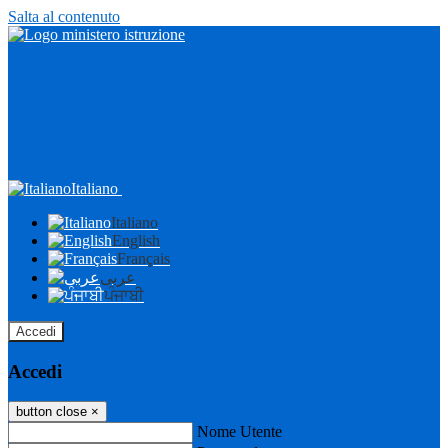
Salta al contenuto
Italiano
Italiano
English
Français
عربى
ਪੰਜਾਬੀ
Accedi
Accedi
button close
×
Nome Utente