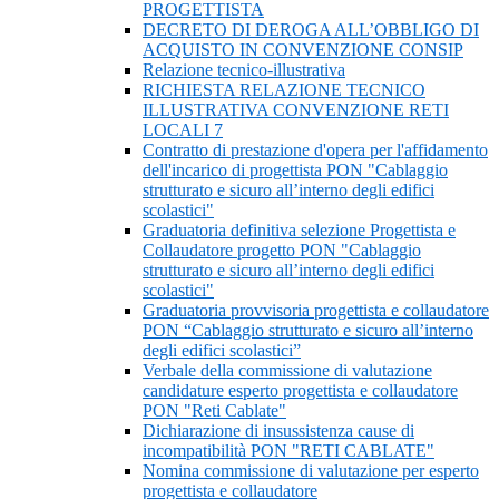
PROGETTISTA
DECRETO DI DEROGA ALL’OBBLIGO DI
ACQUISTO IN CONVENZIONE CONSIP
Relazione tecnico-illustrativa
RICHIESTA RELAZIONE TECNICO
ILLUSTRATIVA CONVENZIONE RETI
LOCALI 7
Contratto di prestazione d'opera per l'affidamento
dell'incarico di progettista PON "Cablaggio
strutturato e sicuro all’interno degli edifici
scolastici"
Graduatoria definitiva selezione Progettista e
Collaudatore progetto PON "Cablaggio
strutturato e sicuro all’interno degli edifici
scolastici"
Graduatoria provvisoria progettista e collaudatore
PON “Cablaggio strutturato e sicuro all’interno
degli edifici scolastici”
Verbale della commissione di valutazione
candidature esperto progettista e collaudatore
PON "Reti Cablate"
Dichiarazione di insussistenza cause di
incompatibilità PON "RETI CABLATE"
Nomina commissione di valutazione per esperto
progettista e collaudatore