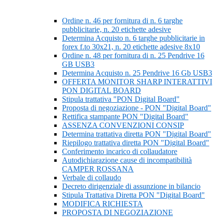
Ordine n. 46 per fornitura di n. 6 targhe
pubblicitarie, n. 20 etichette adesive
Determina Acquisto n. 6 targhe pubblicitarie in
forex f.to 30x21, n. 20 etichette adesive 8x10
Ordine n. 48 per fornitura di n. 25 Pendrive 16
GB USB3
Determina Acquisto n. 25 Pendrive 16 Gb USB3
OFFERTA MONITOR SHARP INTERATTIVI
PON DIGITAL BOARD
Stipula trattativa "PON Digital Board"
Proposta di negoziazione - PON "Digital Board"
Rettifica stampante PON "Digital Board"
ASSENZA CONVENZIONI CONSIP
Determina trattativa diretta PON "Digital Board"
Riepilogo trattativa diretta PON "Digital Board"
Conferimento incarico di collaudatore
Autodichiarazione cause di incompatibilità
CAMPER ROSSANA
Verbale di collaudo
Decreto dirigenziale di assunzione in bilancio
Stipula Trattativa Diretta PON "Digital Board"
MODIFICA RICHIESTA
PROPOSTA DI NEGOZIAZIONE