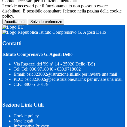
Cookie necessari per il funzionamento
I cookie necessari per il funzionamento non possono essere
disabilitati. È possibile consultare l'elenco nella pagina della cookie
policy.
Accetta tutti
Salva le preferenze
Istituto Comprensivo G. Agosti Dello
Contatti
Istituto Comprensivo G. Agosti Dello
Via Ragazzi del '99 n° 14 - 25020 Dello (BS)
Tel:
Tel: 030.9718040 - 030.9718002
Email:
bsic823002@istruzione.it
Link per inviare una mail
PEC:
bsic823002@pec.istruzione.it
Link per inviare una mail
C.F.: 88005130179
Sezione Link Utili
Cookie policy
Note legali
Informativa Privacy