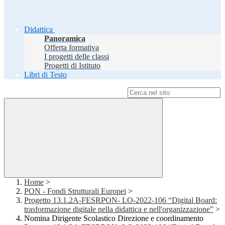
Didattica
Panoramica
Offerta formativa
I progetti delle classi
Progetti di Istituto
Libri di Testo
Campo di ricerca per le pagine del sito
Home
>
PON - Fondi Strutturali Europei
>
Progetto 13.1.2A-FESRPON- LO-2022-106 “Digital Board:
trasformazione digitale nella didattica e nell'organizzazione”
>
Nomina Dirigente Scolastico Direzione e coordinamento