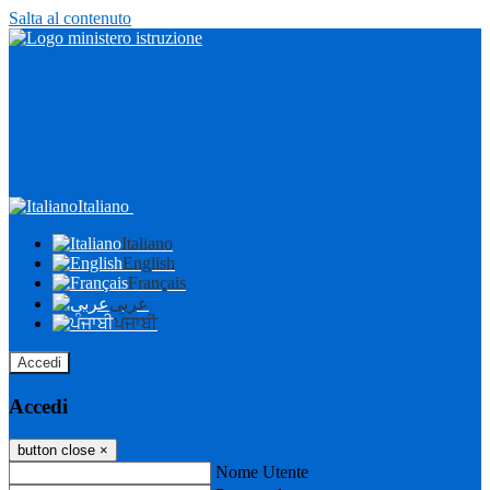
Salta al contenuto
Italiano
Italiano
English
Français
عربى
ਪੰਜਾਬੀ
Accedi
Accedi
button close
×
Nome Utente