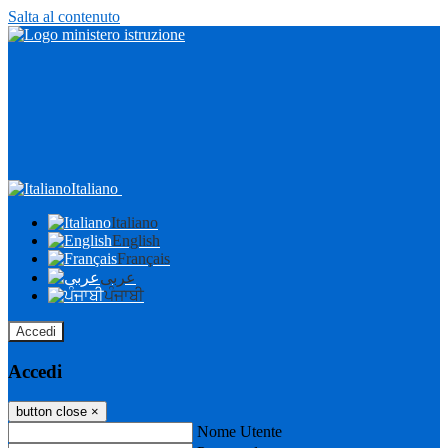
Salta al contenuto
Italiano
Italiano
English
Français
عربى
ਪੰਜਾਬੀ
Accedi
Accedi
button close
×
Nome Utente