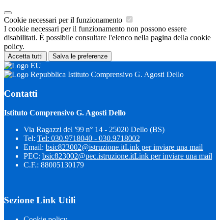
Cookie necessari per il funzionamento
I cookie necessari per il funzionamento non possono essere
disabilitati. È possibile consultare l'elenco nella pagina della cookie
policy.
Accetta tutti
Salva le preferenze
Istituto Comprensivo G. Agosti Dello
Contatti
Istituto Comprensivo G. Agosti Dello
Via Ragazzi del '99 n° 14 - 25020 Dello (BS)
Tel:
Tel: 030.9718040 - 030.9718002
Email:
bsic823002@istruzione.it
Link per inviare una mail
PEC:
bsic823002@pec.istruzione.it
Link per inviare una mail
C.F.: 88005130179
Sezione Link Utili
Cookie policy