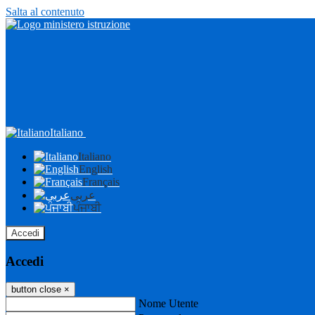
Salta al contenuto
Italiano
Italiano
English
Français
عربى
ਪੰਜਾਬੀ
Accedi
Accedi
button close
×
Nome Utente