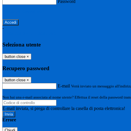
Password
Password dimenticata?
-
Entra con SPID
Entra con CIE
Seleziona utente
button close
×
Recupero password
button close
×
E-mail
Verrà inviato un messaggio all'indirizz
Non hai una e-mail associata al nome utente? Effettua il reset della password tram
E-mail inviata, si prega di controllare la casella di posta elettronica!
Errore
Chiudi