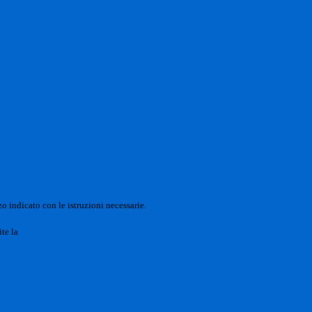
o indicato con le istruzioni necessarie.
ite la
Login Spaggiari