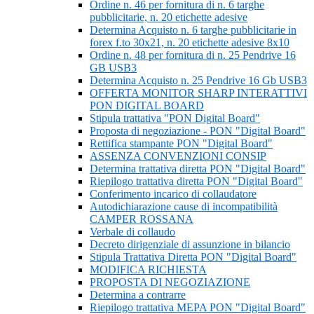
Ordine n. 46 per fornitura di n. 6 targhe
pubblicitarie, n. 20 etichette adesive
Determina Acquisto n. 6 targhe pubblicitarie in
forex f.to 30x21, n. 20 etichette adesive 8x10
Ordine n. 48 per fornitura di n. 25 Pendrive 16
GB USB3
Determina Acquisto n. 25 Pendrive 16 Gb USB3
OFFERTA MONITOR SHARP INTERATTIVI
PON DIGITAL BOARD
Stipula trattativa "PON Digital Board"
Proposta di negoziazione - PON "Digital Board"
Rettifica stampante PON "Digital Board"
ASSENZA CONVENZIONI CONSIP
Determina trattativa diretta PON "Digital Board"
Riepilogo trattativa diretta PON "Digital Board"
Conferimento incarico di collaudatore
Autodichiarazione cause di incompatibilità
CAMPER ROSSANA
Verbale di collaudo
Decreto dirigenziale di assunzione in bilancio
Stipula Trattativa Diretta PON "Digital Board"
MODIFICA RICHIESTA
PROPOSTA DI NEGOZIAZIONE
Determina a contrarre
Riepilogo trattativa MEPA PON "Digital Board"