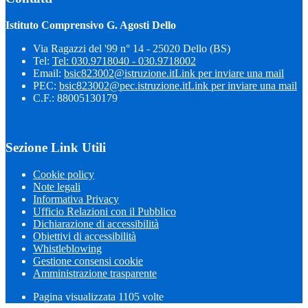
Istituto Comprensivo G. Agosti Dello
Via Ragazzi del '99 n° 14 - 25020 Dello (BS)
Tel:
Tel: 030.9718040 - 030.9718002
Email:
bsic823002@istruzione.it
Link per inviare una mail
PEC:
bsic823002@pec.istruzione.it
Link per inviare una mail
C.F.: 88005130179
Sezione Link Utili
Cookie policy
Note legali
Informativa Privacy
Ufficio Relazioni con il Pubblico
Dichiarazione di accessibilità
Obiettivi di accessibilità
Whistleblowing
Gestione consensi cookie
Amministrazione trasparente
Pagina visualizzata
1105
volte