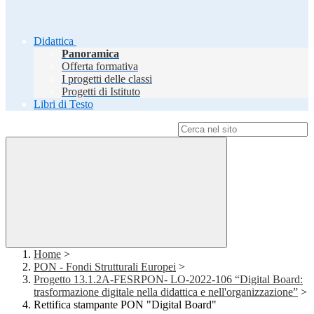
Didattica
Panoramica
Offerta formativa
I progetti delle classi
Progetti di Istituto
Libri di Testo
Campo di ricerca per le pagine del sito
Home
>
PON - Fondi Strutturali Europei
>
Progetto 13.1.2A-FESRPON- LO-2022-106 “Digital Board:
trasformazione digitale nella didattica e nell'organizzazione”
>
Rettifica stampante PON "Digital Board"