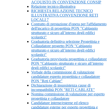
ACQUISTO IN CONVENZIONE CONSIP
Relazione tecnico-illustrativa
RICHIESTA RELAZIONE TECNICO
ILLUSTRATIVA CONVENZIONE RETI
LOCALI 7
Contratto di prestazione d'opera per l'affidamento
dell'incarico di progettista PON "Cablaggio
strutturato e sicuro all’interno degli edifici
scolastici"
Graduatoria definitiva selezione Progettista e
Collaudatore progetto PON "Cablaggio
strutturato e sicuro all’interno degli edifici
scolastici"
Graduatoria provvisoria progettista e collaudatore
PON “Cablaggio strutturato e sicuro all’interno
degli edifici scolastici”
Verbale della commissione di valutazione
candidature esperto progettista e collaudatore
PON "Reti Cablate"
Dichiarazione di insussistenza cause di
incompatibilità PON "RETI CABLATE"
Nomina commissione di valutazione per esperto
progettista e collaudatore
Candidature interne/esterne ed elenco
candidature esterne per esperto progettista e