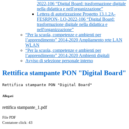
2022-106 “Digital Board: trasformazione digitale
nella didattica e nell'organizzazione”
Lettera di autorizzazione Progetto 13.1.2A-
FESRPON- LO-2022-106 “Digital Board:
trasformazione digitale nella didattica e
nell'organizzazione”
“Per la scuola, competenze e ambienti per
l’apprendimento” 2014-2020 Ampliamento rete LAN
WLAN
“Per la scuola, competenze e ambienti per
l’apprendimento” 2014-2020 Ambienti digitali
Avviso di selezione personale interno
Rettifica stampante PON "Digital Board"
Rettifica stampante PON "Digital Board" 
Allegati
rettifica stampante_1.pdf
File PDF
Contatore click: 43