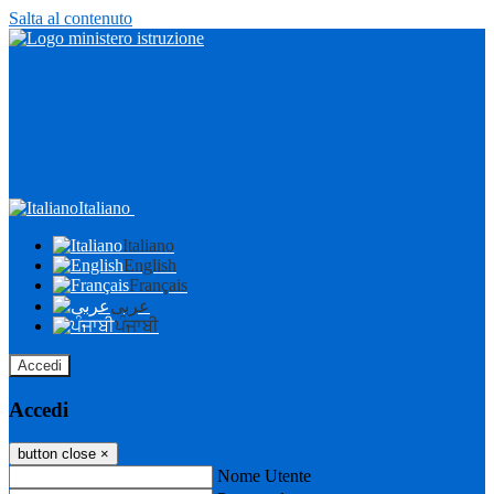
Salta al contenuto
Italiano
Italiano
English
Français
عربى
ਪੰਜਾਬੀ
Accedi
Accedi
button close
×
Nome Utente