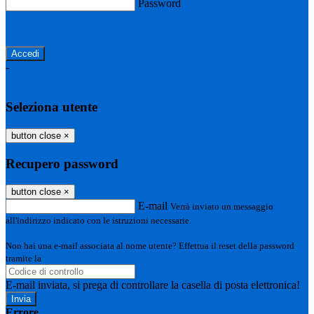
Password
Password dimenticata?
-
Entra con SPID
Entra con CIE
Seleziona utente
button close
×
Recupero password
button close
×
E-mail
Verrà inviato un messaggio
all'indirizzo indicato con le istruzioni necessarie.
Non hai una e-mail associata al nome utente? Effettua il reset della password
tramite la
Login Spaggiari
E-mail inviata, si prega di controllare la casella di posta elettronica!
Errore