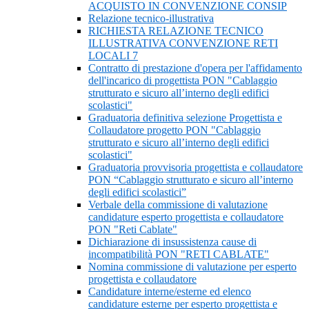
ACQUISTO IN CONVENZIONE CONSIP
Relazione tecnico-illustrativa
RICHIESTA RELAZIONE TECNICO
ILLUSTRATIVA CONVENZIONE RETI
LOCALI 7
Contratto di prestazione d'opera per l'affidamento
dell'incarico di progettista PON "Cablaggio
strutturato e sicuro all’interno degli edifici
scolastici"
Graduatoria definitiva selezione Progettista e
Collaudatore progetto PON "Cablaggio
strutturato e sicuro all’interno degli edifici
scolastici"
Graduatoria provvisoria progettista e collaudatore
PON “Cablaggio strutturato e sicuro all’interno
degli edifici scolastici”
Verbale della commissione di valutazione
candidature esperto progettista e collaudatore
PON "Reti Cablate"
Dichiarazione di insussistenza cause di
incompatibilità PON "RETI CABLATE"
Nomina commissione di valutazione per esperto
progettista e collaudatore
Candidature interne/esterne ed elenco
candidature esterne per esperto progettista e