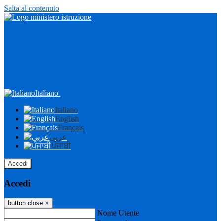
Salta al contenuto
Italiano
Italiano
English
Français
عربى
ਪੰਜਾਬੀ
Accedi
Accedi
button close
×
Nome Utente