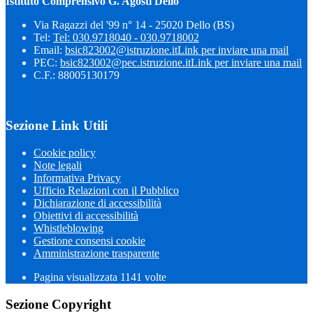
Istituto Comprensivo G. Agosti Dello
Via Ragazzi del '99 n° 14 - 25020 Dello (BS)
Tel:
Tel: 030.9718040 - 030.9718002
Email:
bsic823002@istruzione.it
Link per inviare una mail
PEC:
bsic823002@pec.istruzione.it
Link per inviare una mail
C.F.: 88005130179
Sezione Link Utili
Cookie policy
Note legali
Informativa Privacy
Ufficio Relazioni con il Pubblico
Dichiarazione di accessibilità
Obiettivi di accessibilità
Whistleblowing
Gestione consensi cookie
Amministrazione trasparente
Pagina visualizzata
1141
volte
Sezione Copyright