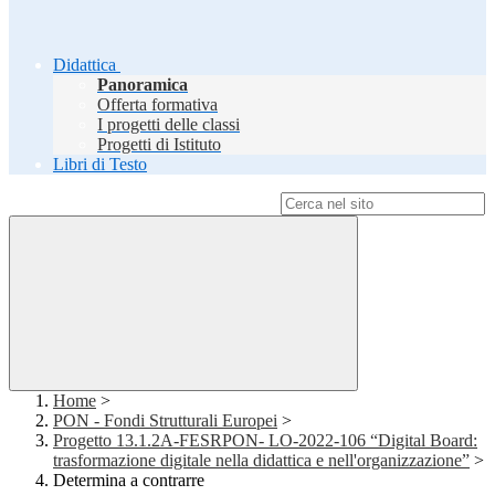
Didattica
Panoramica
Offerta formativa
I progetti delle classi
Progetti di Istituto
Libri di Testo
Campo di ricerca per le pagine del sito
Home
>
PON - Fondi Strutturali Europei
>
Progetto 13.1.2A-FESRPON- LO-2022-106 “Digital Board:
trasformazione digitale nella didattica e nell'organizzazione”
>
Determina a contrarre