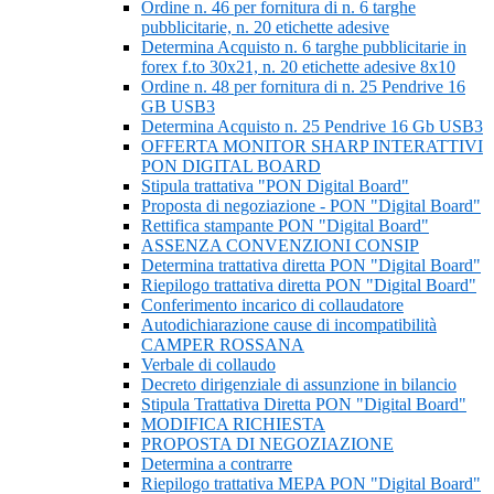
Ordine n. 46 per fornitura di n. 6 targhe
pubblicitarie, n. 20 etichette adesive
Determina Acquisto n. 6 targhe pubblicitarie in
forex f.to 30x21, n. 20 etichette adesive 8x10
Ordine n. 48 per fornitura di n. 25 Pendrive 16
GB USB3
Determina Acquisto n. 25 Pendrive 16 Gb USB3
OFFERTA MONITOR SHARP INTERATTIVI
PON DIGITAL BOARD
Stipula trattativa "PON Digital Board"
Proposta di negoziazione - PON "Digital Board"
Rettifica stampante PON "Digital Board"
ASSENZA CONVENZIONI CONSIP
Determina trattativa diretta PON "Digital Board"
Riepilogo trattativa diretta PON "Digital Board"
Conferimento incarico di collaudatore
Autodichiarazione cause di incompatibilità
CAMPER ROSSANA
Verbale di collaudo
Decreto dirigenziale di assunzione in bilancio
Stipula Trattativa Diretta PON "Digital Board"
MODIFICA RICHIESTA
PROPOSTA DI NEGOZIAZIONE
Determina a contrarre
Riepilogo trattativa MEPA PON "Digital Board"