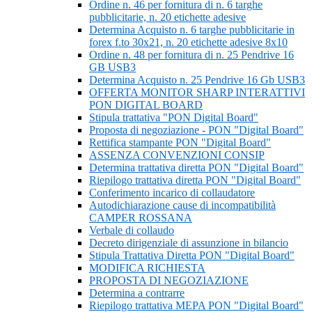
Ordine n. 46 per fornitura di n. 6 targhe
pubblicitarie, n. 20 etichette adesive
Determina Acquisto n. 6 targhe pubblicitarie in
forex f.to 30x21, n. 20 etichette adesive 8x10
Ordine n. 48 per fornitura di n. 25 Pendrive 16
GB USB3
Determina Acquisto n. 25 Pendrive 16 Gb USB3
OFFERTA MONITOR SHARP INTERATTIVI
PON DIGITAL BOARD
Stipula trattativa "PON Digital Board"
Proposta di negoziazione - PON "Digital Board"
Rettifica stampante PON "Digital Board"
ASSENZA CONVENZIONI CONSIP
Determina trattativa diretta PON "Digital Board"
Riepilogo trattativa diretta PON "Digital Board"
Conferimento incarico di collaudatore
Autodichiarazione cause di incompatibilità
CAMPER ROSSANA
Verbale di collaudo
Decreto dirigenziale di assunzione in bilancio
Stipula Trattativa Diretta PON "Digital Board"
MODIFICA RICHIESTA
PROPOSTA DI NEGOZIAZIONE
Determina a contrarre
Riepilogo trattativa MEPA PON "Digital Board"