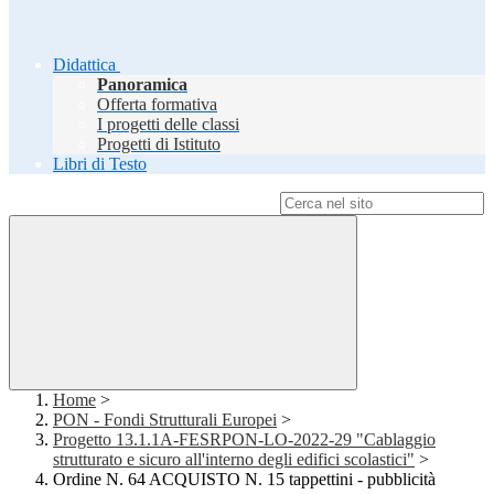
Didattica
Panoramica
Offerta formativa
I progetti delle classi
Progetti di Istituto
Libri di Testo
Campo di ricerca per le pagine del sito
Home
>
PON - Fondi Strutturali Europei
>
Progetto 13.1.1A-FESRPON-LO-2022-29 "Cablaggio
strutturato e sicuro all'interno degli edifici scolastici"
>
Ordine N. 64 ACQUISTO N. 15 tappettini - pubblicità