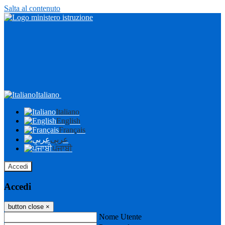
Salta al contenuto
Italiano
Italiano
English
Français
عربى
ਪੰਜਾਬੀ
Accedi
Accedi
button close
×
Nome Utente