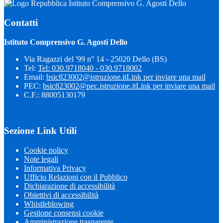
Istituto Comprensivo G. Agosti Dello
Contatti
Istituto Comprensivo G. Agosti Dello
Via Ragazzi del '99 n° 14 - 25020 Dello (BS)
Tel:
Tel: 030.9718040 - 030.9718002
Email:
bsic823002@istruzione.it
Link per inviare una mail
PEC:
bsic823002@pec.istruzione.it
Link per inviare una mail
C.F.: 88005130179
Sezione Link Utili
Cookie policy
Note legali
Informativa Privacy
Ufficio Relazioni con il Pubblico
Dichiarazione di accessibilità
Obiettivi di accessibilità
Whistleblowing
Gestione consensi cookie
Amministrazione trasparente