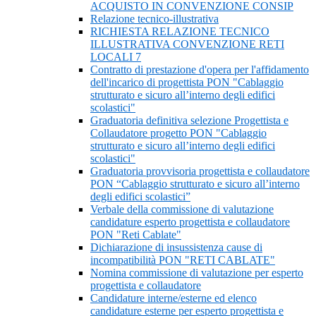
ACQUISTO IN CONVENZIONE CONSIP
Relazione tecnico-illustrativa
RICHIESTA RELAZIONE TECNICO
ILLUSTRATIVA CONVENZIONE RETI
LOCALI 7
Contratto di prestazione d'opera per l'affidamento
dell'incarico di progettista PON "Cablaggio
strutturato e sicuro all’interno degli edifici
scolastici"
Graduatoria definitiva selezione Progettista e
Collaudatore progetto PON "Cablaggio
strutturato e sicuro all’interno degli edifici
scolastici"
Graduatoria provvisoria progettista e collaudatore
PON “Cablaggio strutturato e sicuro all’interno
degli edifici scolastici”
Verbale della commissione di valutazione
candidature esperto progettista e collaudatore
PON "Reti Cablate"
Dichiarazione di insussistenza cause di
incompatibilità PON "RETI CABLATE"
Nomina commissione di valutazione per esperto
progettista e collaudatore
Candidature interne/esterne ed elenco
candidature esterne per esperto progettista e