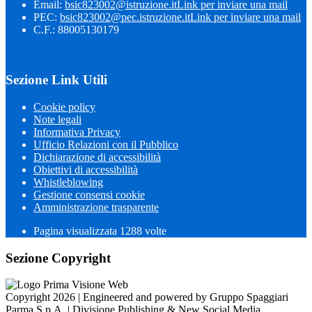
Email:
bsic823002@istruzione.it
Link per inviare una mail
PEC:
bsic823002@pec.istruzione.it
Link per inviare una mail
C.F.: 88005130179
Sezione Link Utili
Cookie policy
Note legali
Informativa Privacy
Ufficio Relazioni con il Pubblico
Dichiarazione di accessibilità
Obiettivi di accessibilità
Whistleblowing
Gestione consensi cookie
Amministrazione trasparente
Pagina visualizzata
1288
volte
Sezione Copyright
Copyright 2026 | Engineered and powered by Gruppo Spaggiari
Parma S.p.A. | Divisione Publishing & New Social Media