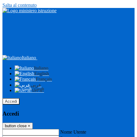
Salta al contenuto
Italiano
Italiano
English
Français
عربى
ਪੰਜਾਬੀ
Accedi
Accedi
button close
×
Nome Utente