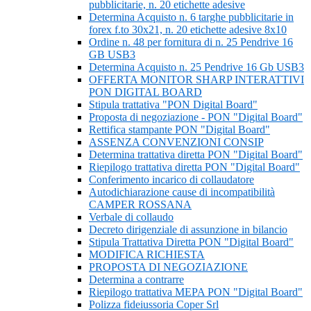
pubblicitarie, n. 20 etichette adesive
Determina Acquisto n. 6 targhe pubblicitarie in
forex f.to 30x21, n. 20 etichette adesive 8x10
Ordine n. 48 per fornitura di n. 25 Pendrive 16
GB USB3
Determina Acquisto n. 25 Pendrive 16 Gb USB3
OFFERTA MONITOR SHARP INTERATTIVI
PON DIGITAL BOARD
Stipula trattativa "PON Digital Board"
Proposta di negoziazione - PON "Digital Board"
Rettifica stampante PON "Digital Board"
ASSENZA CONVENZIONI CONSIP
Determina trattativa diretta PON "Digital Board"
Riepilogo trattativa diretta PON "Digital Board"
Conferimento incarico di collaudatore
Autodichiarazione cause di incompatibilità
CAMPER ROSSANA
Verbale di collaudo
Decreto dirigenziale di assunzione in bilancio
Stipula Trattativa Diretta PON "Digital Board"
MODIFICA RICHIESTA
PROPOSTA DI NEGOZIAZIONE
Determina a contrarre
Riepilogo trattativa MEPA PON "Digital Board"
Polizza fideiussoria Coper Srl