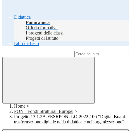
Didattica
Panoramica
Offerta formativa
I progetti delle classi
Progetti di Istituto
Libri di Testo
Campo di ricerca per le pagine del sito
Home
>
PON - Fondi Strutturali Europei
>
Progetto 13.1.2A-FESRPON- LO-2022-106 “Digital Board:
trasformazione digitale nella didattica e nell'organizzazione”