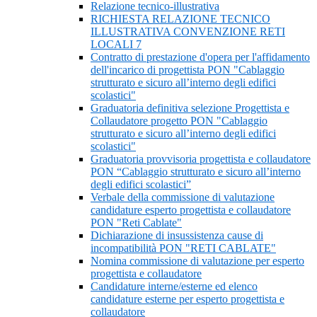
Relazione tecnico-illustrativa
RICHIESTA RELAZIONE TECNICO
ILLUSTRATIVA CONVENZIONE RETI
LOCALI 7
Contratto di prestazione d'opera per l'affidamento
dell'incarico di progettista PON "Cablaggio
strutturato e sicuro all’interno degli edifici
scolastici"
Graduatoria definitiva selezione Progettista e
Collaudatore progetto PON "Cablaggio
strutturato e sicuro all’interno degli edifici
scolastici"
Graduatoria provvisoria progettista e collaudatore
PON “Cablaggio strutturato e sicuro all’interno
degli edifici scolastici”
Verbale della commissione di valutazione
candidature esperto progettista e collaudatore
PON "Reti Cablate"
Dichiarazione di insussistenza cause di
incompatibilità PON "RETI CABLATE"
Nomina commissione di valutazione per esperto
progettista e collaudatore
Candidature interne/esterne ed elenco
candidature esterne per esperto progettista e
collaudatore