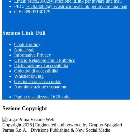
Email:
bsic823002@istruzione.it
Link per inviare una mail
PEC:
bsic823002@pec.istruzione.it
Link per inviare una mail
C.F.: 88005130179
Sezione Link Utili
Cookie policy
Note legali
Informativa Privacy
Ufficio Relazioni con il Pubblico
Dichiarazione di accessibilità
Obiettivi di accessibilità
Whistleblowing
Gestione consensi cookie
Amministrazione trasparente
Pagina visualizzata
1626
volte
Sezione Copyright
Copyright 2026 | Engineered and powered by Gruppo Spaggiari
Parma S.p.A. | Divisione Publishing & New Social Media