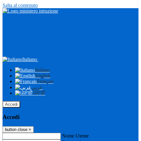
Salta al contenuto
Italiano
Italiano
English
Français
عربى
ਪੰਜਾਬੀ
Accedi
Accedi
button close
×
Nome Utente