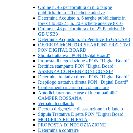
Ordine n. 46 per fornitura di n. 6 targhe
pubblicitarie, n. 20 etichette adesive
Determina Acquisto n. 6 targhe pubblicitarie in
forex f.to 30x21, n. 20 etichette adesive 8x10
Ordine n. 48 per fornitura di n. 25 Pendrive 16
GB USB3
Determina Acquisto n. 25 Pendrive 16 Gb USB3
OFFERTA MONITOR SHARP INTERATTIVI
PON DIGITAL BOARD
Stipula trattativa "PON Digital Board"
Proposta di negoziazione - PON "Digital Board"
Rettifica stampante PON "Digital Board"
ASSENZA CONVENZIONI CONSIP
Determina trattativa diretta PON "Digital Board"
Riepilogo trattativa diretta PON "Digital Board"
Conferimento incarico di collaudatore
Autodichiarazione cause di incompatibilità
CAMPER ROSSANA
Verbale di collaudo
Decreto dirigenziale di assunzione in bilancio
Stipula Trattativa Diretta PON "Digital Board"
MODIFICA RICHIESTA
PROPOSTA DI NEGOZIAZIONE
Determina a contrarre