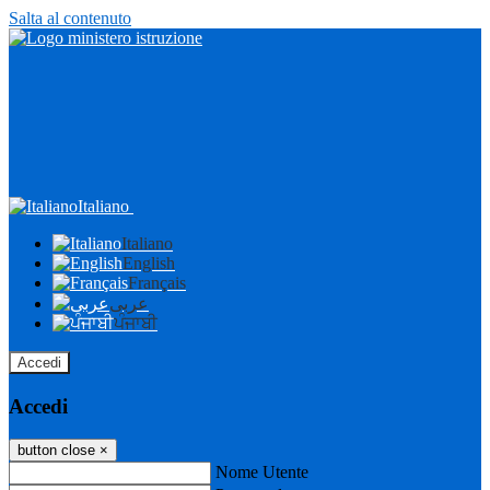
Salta al contenuto
Italiano
Italiano
English
Français
عربى
ਪੰਜਾਬੀ
Accedi
Accedi
button close
×
Nome Utente