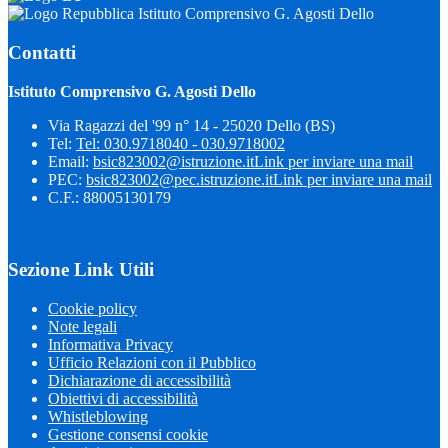
Istituto Comprensivo G. Agosti Dello
Contatti
Istituto Comprensivo G. Agosti Dello
Via Ragazzi del '99 n° 14 - 25020 Dello (BS)
Tel:
Tel: 030.9718040 - 030.9718002
Email:
bsic823002@istruzione.it
Link per inviare una mail
PEC:
bsic823002@pec.istruzione.it
Link per inviare una mail
C.F.: 88005130179
Sezione Link Utili
Cookie policy
Note legali
Informativa Privacy
Ufficio Relazioni con il Pubblico
Dichiarazione di accessibilità
Obiettivi di accessibilità
Whistleblowing
Gestione consensi cookie