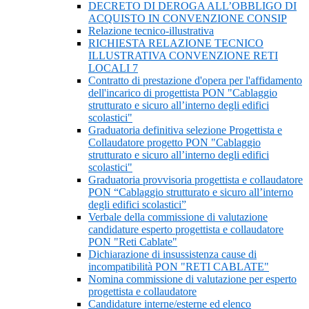
DECRETO DI DEROGA ALL’OBBLIGO DI
ACQUISTO IN CONVENZIONE CONSIP
Relazione tecnico-illustrativa
RICHIESTA RELAZIONE TECNICO
ILLUSTRATIVA CONVENZIONE RETI
LOCALI 7
Contratto di prestazione d'opera per l'affidamento
dell'incarico di progettista PON "Cablaggio
strutturato e sicuro all’interno degli edifici
scolastici"
Graduatoria definitiva selezione Progettista e
Collaudatore progetto PON "Cablaggio
strutturato e sicuro all’interno degli edifici
scolastici"
Graduatoria provvisoria progettista e collaudatore
PON “Cablaggio strutturato e sicuro all’interno
degli edifici scolastici”
Verbale della commissione di valutazione
candidature esperto progettista e collaudatore
PON "Reti Cablate"
Dichiarazione di insussistenza cause di
incompatibilità PON "RETI CABLATE"
Nomina commissione di valutazione per esperto
progettista e collaudatore
Candidature interne/esterne ed elenco