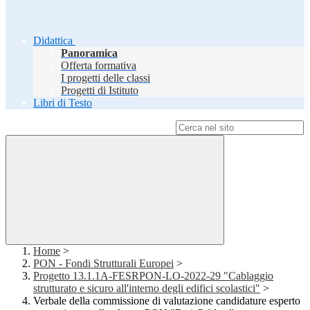
Didattica
Panoramica
Offerta formativa
I progetti delle classi
Progetti di Istituto
Libri di Testo
Campo di ricerca per le pagine del sito
Home
>
PON - Fondi Strutturali Europei
>
Progetto 13.1.1A-FESRPON-LO-2022-29 "Cablaggio
strutturato e sicuro all'interno degli edifici scolastici"
>
Verbale della commissione di valutazione candidature esperto