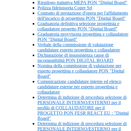
Riepilogo trattativa MEPA PON "Digital Board"
Polizza fideiussoria Coper Srl
Contratto di prestazione d'opera per l'affidamento
dell'incarico di progettista PON "Digital Board"
Graduatoria definitiva selezione progettista e
collaudatore progetto PON "Digital Board"
Graduatoria provvisoria progettista e collaudatore
PON "Digital Board"
Verbale della commissione di valutazione
candidature esperto progettista e collaudatore
Dichiarazione di insussistenza cause di
incompatibilità PON DIGITAL BOARD
Nomina della commissione di valutazione per
esperto progettista e collaudatore PON "Digital
Board"
Comunicazione candidature interne ed elenco
candidature esterne per esperto progettista e
collaudatore
Determina di indizione di procedura selezione di
PERSONALE INTERNO/ESTERNO per il
profilo di COLLAUDATORE per il
PROGETTO PON FESR REACT EU : "Digital
Board"
Determina di indizione di procedura selezione di
PERSONALE INTERNO/ESTERNO per il