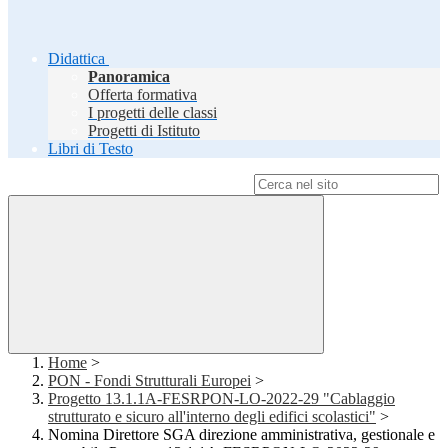
Didattica
Panoramica
Offerta formativa
I progetti delle classi
Progetti di Istituto
Libri di Testo
Campo di ricerca per le pagine del sito
Home
>
PON - Fondi Strutturali Europei
>
Progetto 13.1.1A-FESRPON-LO-2022-29 "Cablaggio
strutturato e sicuro all'interno degli edifici scolastici"
>
Nomina Direttore SGA direzione amministrativa, gestionale e