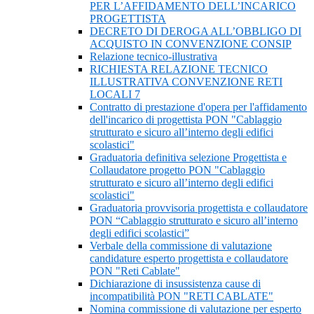
PER L’AFFIDAMENTO DELL’INCARICO
PROGETTISTA
DECRETO DI DEROGA ALL’OBBLIGO DI
ACQUISTO IN CONVENZIONE CONSIP
Relazione tecnico-illustrativa
RICHIESTA RELAZIONE TECNICO
ILLUSTRATIVA CONVENZIONE RETI
LOCALI 7
Contratto di prestazione d'opera per l'affidamento
dell'incarico di progettista PON "Cablaggio
strutturato e sicuro all’interno degli edifici
scolastici"
Graduatoria definitiva selezione Progettista e
Collaudatore progetto PON "Cablaggio
strutturato e sicuro all’interno degli edifici
scolastici"
Graduatoria provvisoria progettista e collaudatore
PON “Cablaggio strutturato e sicuro all’interno
degli edifici scolastici”
Verbale della commissione di valutazione
candidature esperto progettista e collaudatore
PON "Reti Cablate"
Dichiarazione di insussistenza cause di
incompatibilità PON "RETI CABLATE"
Nomina commissione di valutazione per esperto