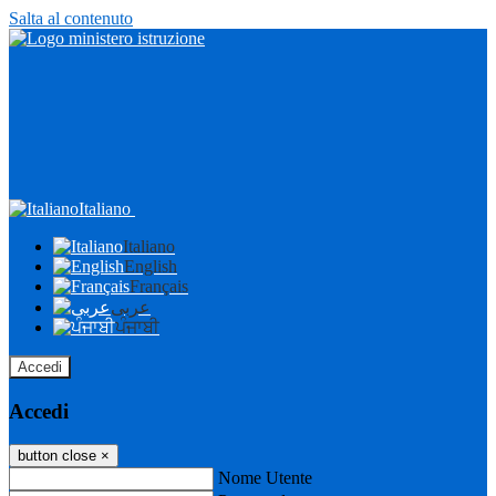
Salta al contenuto
Italiano
Italiano
English
Français
عربى
ਪੰਜਾਬੀ
Accedi
Accedi
button close
×
Nome Utente