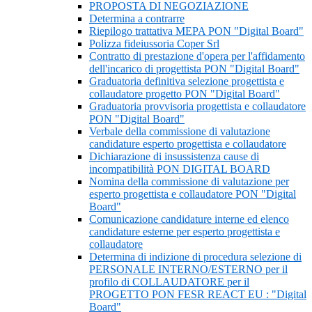
PROPOSTA DI NEGOZIAZIONE
Determina a contrarre
Riepilogo trattativa MEPA PON "Digital Board"
Polizza fideiussoria Coper Srl
Contratto di prestazione d'opera per l'affidamento
dell'incarico di progettista PON "Digital Board"
Graduatoria definitiva selezione progettista e
collaudatore progetto PON "Digital Board"
Graduatoria provvisoria progettista e collaudatore
PON "Digital Board"
Verbale della commissione di valutazione
candidature esperto progettista e collaudatore
Dichiarazione di insussistenza cause di
incompatibilità PON DIGITAL BOARD
Nomina della commissione di valutazione per
esperto progettista e collaudatore PON "Digital
Board"
Comunicazione candidature interne ed elenco
candidature esterne per esperto progettista e
collaudatore
Determina di indizione di procedura selezione di
PERSONALE INTERNO/ESTERNO per il
profilo di COLLAUDATORE per il
PROGETTO PON FESR REACT EU : "Digital
Board"