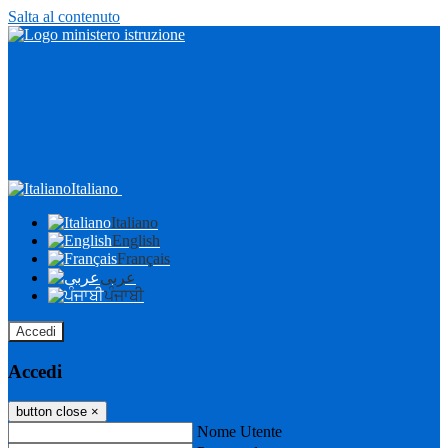
Salta al contenuto
Italiano
Italiano
English
Français
عربى
ਪੰਜਾਬੀ
Accedi
Accedi
button close
×
Nome Utente