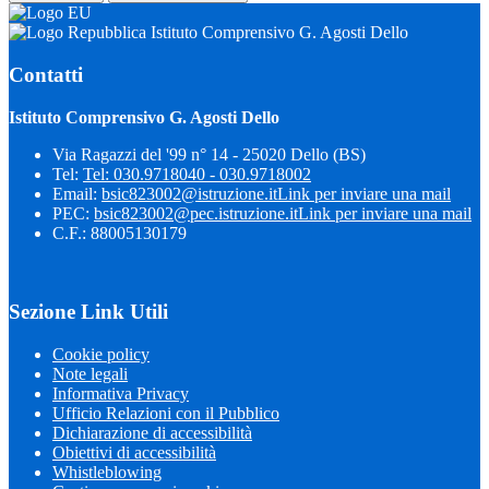
Istituto Comprensivo G. Agosti Dello
Contatti
Istituto Comprensivo G. Agosti Dello
Via Ragazzi del '99 n° 14 - 25020 Dello (BS)
Tel:
Tel: 030.9718040 - 030.9718002
Email:
bsic823002@istruzione.it
Link per inviare una mail
PEC:
bsic823002@pec.istruzione.it
Link per inviare una mail
C.F.: 88005130179
Sezione Link Utili
Cookie policy
Note legali
Informativa Privacy
Ufficio Relazioni con il Pubblico
Dichiarazione di accessibilità
Obiettivi di accessibilità
Whistleblowing