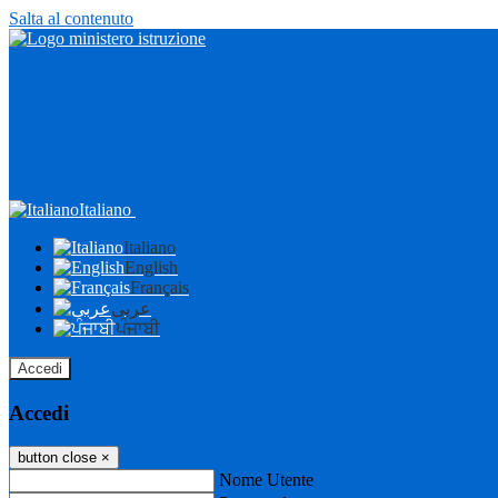
Salta al contenuto
Italiano
Italiano
English
Français
عربى
ਪੰਜਾਬੀ
Accedi
Accedi
button close
×
Nome Utente