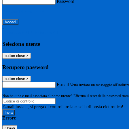
Password
Password dimenticata?
-
Entra con SPID
Entra con CIE
Seleziona utente
button close
×
Recupero password
button close
×
E-mail
Verrà inviato un messaggio all'indirizz
Non hai una e-mail associata al nome utente? Effettua il reset della password tram
E-mail inviata, si prega di controllare la casella di posta elettronica!
Errore
Chiudi