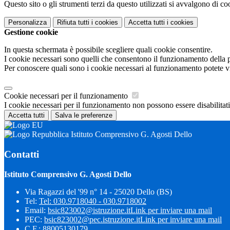
Questo sito o gli strumenti terzi da questo utilizzati si avvalgono di coo
Personalizza
Rifiuta tutti
i cookies
Accetta tutti
i cookies
Gestione cookie
In questa schermata è possibile scegliere quali cookie consentire.
I cookie necessari sono quelli che consentono il funzionamento della pi
Per conoscere quali sono i cookie necessari al funzionamento potete v
Cookie necessari per il funzionamento
I cookie necessari per il funzionamento non possono essere disabilitati.
Accetta tutti
Salva le preferenze
Istituto Comprensivo G. Agosti Dello
Contatti
Istituto Comprensivo G. Agosti Dello
Via Ragazzi del '99 n° 14 - 25020 Dello (BS)
Tel:
Tel: 030.9718040 - 030.9718002
Email:
bsic823002@istruzione.it
Link per inviare una mail
PEC:
bsic823002@pec.istruzione.it
Link per inviare una mail
C.F.: 88005130179