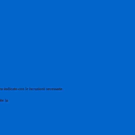
o indicato con le istruzioni necessarie.
ite la
Login Spaggiari