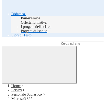
Didattica
Panoramica
Offerta formativa
I progetti delle classi
Progetti di Istituto
Libri di Testo
Campo di ricerca per le pagine del sito
Home
>
Servizi
>
Personale Scolastico
>
Microsoft 365