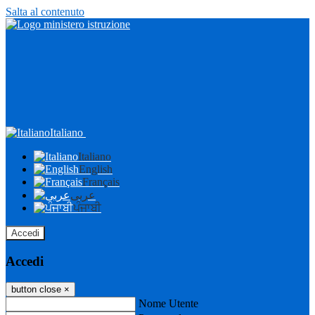
Salta al contenuto
Italiano
Italiano
English
Français
عربى
ਪੰਜਾਬੀ
Accedi
Accedi
button close
×
Nome Utente