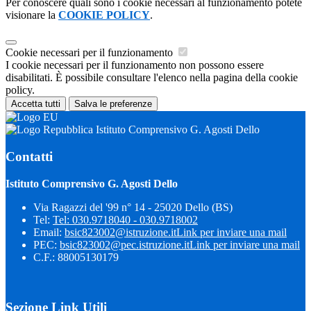
Per conoscere quali sono i cookie necessari al funzionamento potete
visionare la
COOKIE POLICY
.
Cookie necessari per il funzionamento
I cookie necessari per il funzionamento non possono essere
disabilitati. È possibile consultare l'elenco nella pagina della cookie
policy.
Accetta tutti
Salva le preferenze
Istituto Comprensivo G. Agosti Dello
Contatti
Istituto Comprensivo G. Agosti Dello
Via Ragazzi del '99 n° 14 - 25020 Dello (BS)
Tel:
Tel: 030.9718040 - 030.9718002
Email:
bsic823002@istruzione.it
Link per inviare una mail
PEC:
bsic823002@pec.istruzione.it
Link per inviare una mail
C.F.: 88005130179
Sezione Link Utili