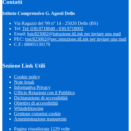
Contatti
Istituto Comprensivo G. Agosti Dello
Via Ragazzi del '99 n° 14 - 25020 Dello (BS)
Tel:
Tel: 030.9718040 - 030.9718002
Email:
bsic823002@istruzione.it
Link per inviare una mail
PEC:
bsic823002@pec.istruzione.it
Link per inviare una mail
C.F.: 88005130179
Sezione Link Utili
Cookie policy
Note legali
Informativa Privacy
Ufficio Relazioni con il Pubblico
Dichiarazione di accessibilità
Obiettivi di accessibilità
Whistleblowing
Gestione consensi cookie
Amministrazione trasparente
Pagina visualizzata
1229
volte