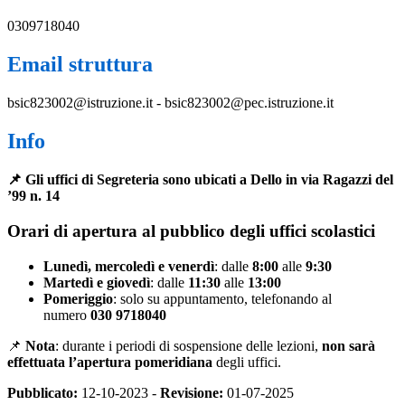
0309718040
Email struttura
bsic823002@istruzione.it - bsic823002@pec.istruzione.it
Info
📌
Gli uffici di Segreteria sono ubicati a Dello in via Ragazzi del
’99 n. 14
Orari di apertura al pubblico degli uffici scolastici
Lunedì, mercoledì e venerdì
: dalle
8:00
alle
9:30
Martedì e giovedì
: dalle
11:30
alle
13:00
Pomeriggio
: solo su appuntamento, telefonando al
numero
030 9718040
📌
Nota
: durante i periodi di sospensione delle lezioni,
non sarà
effettuata l’apertura pomeridiana
degli uffici.
Pubblicato:
12-10-2023 -
Revisione:
01-07-2025