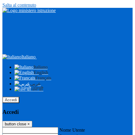
Salta al contenuto
Italiano
Italiano
English
Français
عربى
ਪੰਜਾਬੀ
Accedi
Accedi
button close
×
Nome Utente