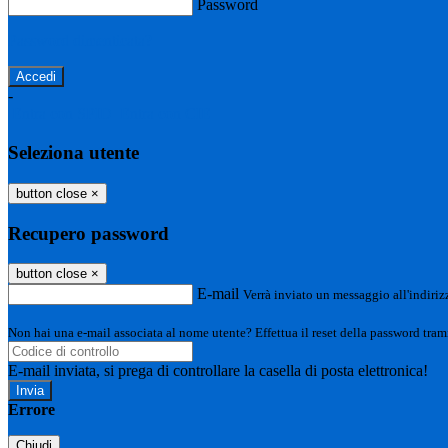
Password
Password dimenticata?
-
Entra con SPID
Entra con CIE
Seleziona utente
button close
×
Recupero password
button close
×
E-mail
Verrà inviato un messaggio all'indirizz
Non hai una e-mail associata al nome utente? Effettua il reset della password tram
E-mail inviata, si prega di controllare la casella di posta elettronica!
Errore
Chiudi