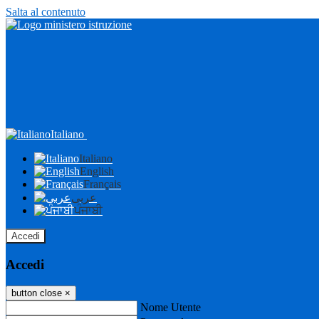
Salta al contenuto
Italiano
Italiano
English
Français
عربى
ਪੰਜਾਬੀ
Accedi
Accedi
button close
×
Nome Utente