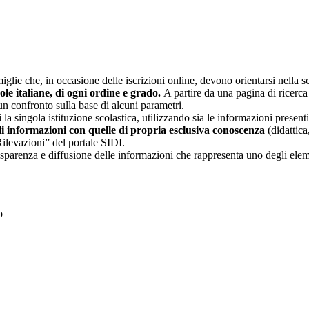
glie che, in occasione delle iscrizioni online, devono orientarsi nella sce
uole italiane, di ogni ordine e grado.
A partire da una pagina di ricerca e
un confronto sulla base di alcuni parametri.
 la singola istituzione scolastica, utilizzando sia le informazioni present
li informazioni con quelle di propria esclusiva conoscenza
(didattica,
Rilevazioni” del portale SIDI.
asparenza e diffusione delle informazioni che rappresenta uno degli eleme
to