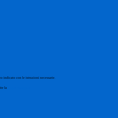
o indicato con le istruzioni necessarie.
ite la
Login Spaggiari