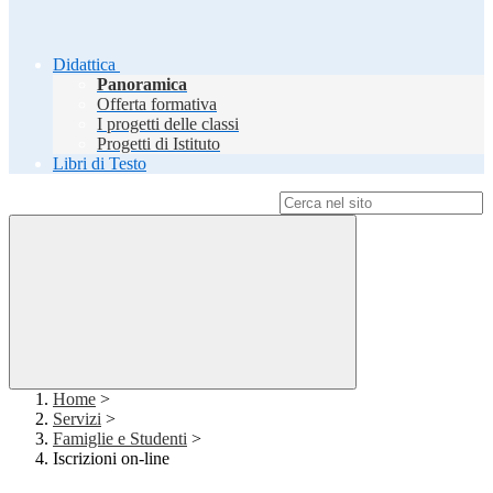
Didattica
Panoramica
Offerta formativa
I progetti delle classi
Progetti di Istituto
Libri di Testo
Campo di ricerca per le pagine del sito
Home
>
Servizi
>
Famiglie e Studenti
>
Iscrizioni on-line