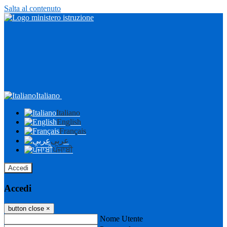
Salta al contenuto
Italiano
Italiano
English
Français
عربى
ਪੰਜਾਬੀ
Accedi
Accedi
button close
×
Nome Utente