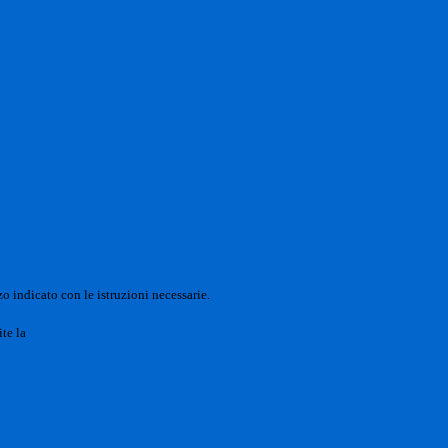
o indicato con le istruzioni necessarie.
ite la
Login Spaggiari