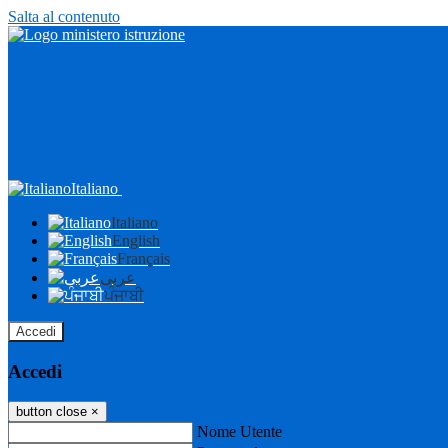
Salta al contenuto
Italiano
Italiano
English
Français
عربى
ਪੰਜਾਬੀ
Accedi
Accedi
button close
×
Nome Utente