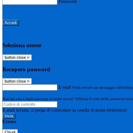
Password
Password dimenticata?
-
Entra con SPID
Entra con CIE
Seleziona utente
button close
×
Recupero password
button close
×
E-mail
Verrà inviato un messaggio all'indirizz
Non hai una e-mail associata al nome utente? Effettua il reset della password tram
E-mail inviata, si prega di controllare la casella di posta elettronica!
Errore
Chiudi