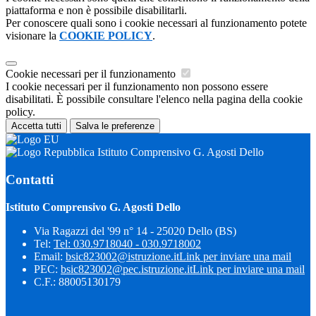
piattaforma e non è possibile disabilitarli.
Per conoscere quali sono i cookie necessari al funzionamento potete
visionare la
COOKIE POLICY
.
Cookie necessari per il funzionamento
I cookie necessari per il funzionamento non possono essere
disabilitati. È possibile consultare l'elenco nella pagina della cookie
policy.
Accetta tutti
Salva le preferenze
Istituto Comprensivo G. Agosti Dello
Contatti
Istituto Comprensivo G. Agosti Dello
Via Ragazzi del '99 n° 14 - 25020 Dello (BS)
Tel:
Tel: 030.9718040 - 030.9718002
Email:
bsic823002@istruzione.it
Link per inviare una mail
PEC:
bsic823002@pec.istruzione.it
Link per inviare una mail
C.F.: 88005130179