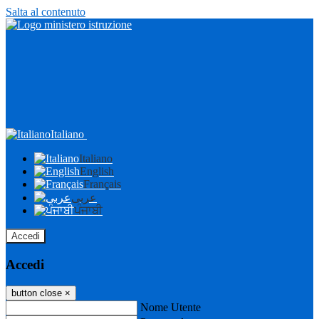
Salta al contenuto
Italiano
Italiano
English
Français
عربى
ਪੰਜਾਬੀ
Accedi
Accedi
button close
×
Nome Utente