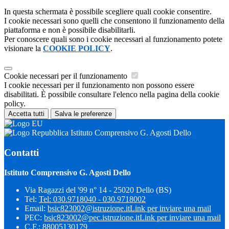
In questa schermata è possibile scegliere quali cookie consentire.
I cookie necessari sono quelli che consentono il funzionamento della
piattaforma e non è possibile disabilitarli.
Per conoscere quali sono i cookie necessari al funzionamento potete
visionare la
COOKIE POLICY
.
Cookie necessari per il funzionamento
I cookie necessari per il funzionamento non possono essere
disabilitati. È possibile consultare l'elenco nella pagina della cookie
policy.
Accetta tutti
Salva le preferenze
Istituto Comprensivo G. Agosti Dello
Contatti
Istituto Comprensivo G. Agosti Dello
Via Ragazzi del '99 n° 14 - 25020 Dello (BS)
Tel:
Tel: 030.9718040 - 030.9718002
Email:
bsic823002@istruzione.it
Link per inviare una mail
PEC:
bsic823002@pec.istruzione.it
Link per inviare una mail
C.F.: 88005130179