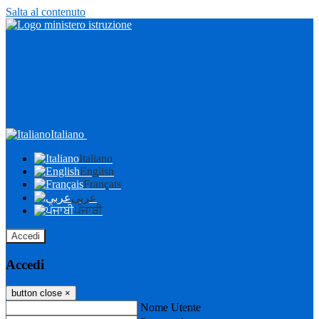
Salta al contenuto
Italiano
Italiano
English
Français
عربى
ਪੰਜਾਬੀ
Accedi
Accedi
button close
×
Nome Utente