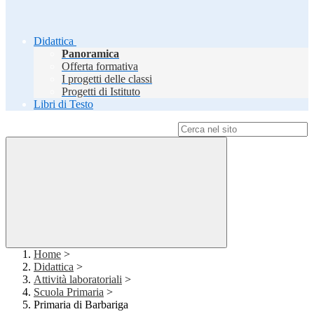
Didattica
Panoramica
Offerta formativa
I progetti delle classi
Progetti di Istituto
Libri di Testo
Campo di ricerca per le pagine del sito
Home
>
Didattica
>
Attività laboratoriali
>
Scuola Primaria
>
Primaria di Barbariga