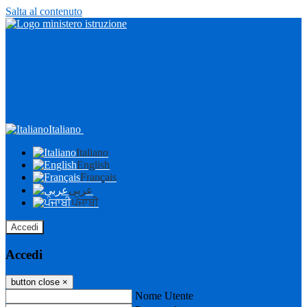
Salta al contenuto
Italiano
Italiano
English
Français
عربى
ਪੰਜਾਬੀ
Accedi
Accedi
button close
×
Nome Utente