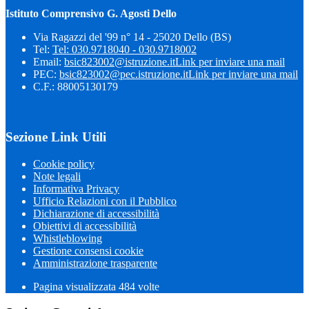
Istituto Comprensivo G. Agosti Dello
Via Ragazzi del '99 n° 14 - 25020 Dello (BS)
Tel:
Tel: 030.9718040 - 030.9718002
Email:
bsic823002@istruzione.it
Link per inviare una mail
PEC:
bsic823002@pec.istruzione.it
Link per inviare una mail
C.F.: 88005130179
Sezione Link Utili
Cookie policy
Note legali
Informativa Privacy
Ufficio Relazioni con il Pubblico
Dichiarazione di accessibilità
Obiettivi di accessibilità
Whistleblowing
Gestione consensi cookie
Amministrazione trasparente
Pagina visualizzata
484
volte