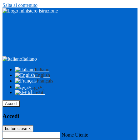
Salta al contenuto
Italiano
Italiano
English
Français
عربى
ਪੰਜਾਬੀ
Accedi
Accedi
button close
×
Nome Utente