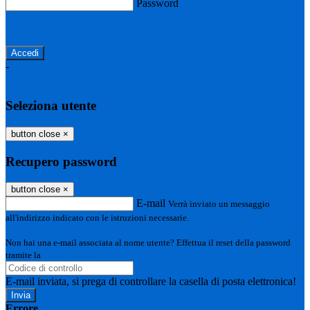
Password
Password dimenticata?
-
Entra con SPID
Entra con CIE
Seleziona utente
button close
×
Recupero password
button close
×
E-mail
Verrà inviato un messaggio
all'indirizzo indicato con le istruzioni necessarie.
Non hai una e-mail associata al nome utente? Effettua il reset della password
tramite la
Login Spaggiari
E-mail inviata, si prega di controllare la casella di posta elettronica!
Errore