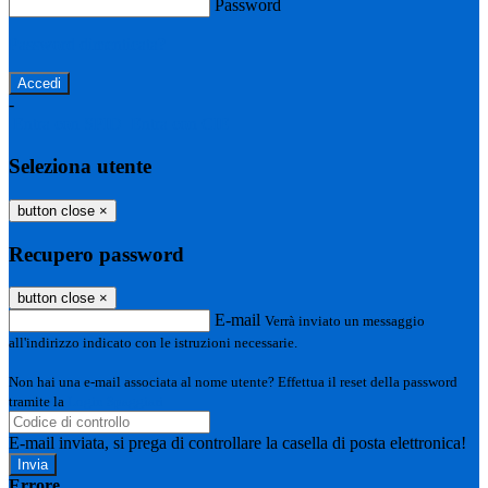
Password
Password dimenticata?
-
Entra con SPID
Entra con CIE
Seleziona utente
button close
×
Recupero password
button close
×
E-mail
Verrà inviato un messaggio
all'indirizzo indicato con le istruzioni necessarie.
Non hai una e-mail associata al nome utente? Effettua il reset della password
tramite la
Login Spaggiari
E-mail inviata, si prega di controllare la casella di posta elettronica!
Errore