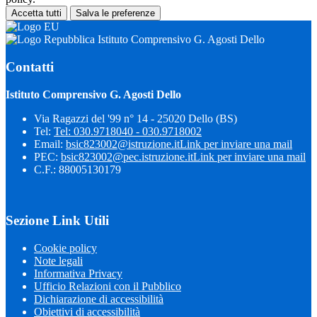
Accetta tutti
Salva le preferenze
Istituto Comprensivo G. Agosti Dello
Contatti
Istituto Comprensivo G. Agosti Dello
Via Ragazzi del '99 n° 14 - 25020 Dello (BS)
Tel:
Tel: 030.9718040 - 030.9718002
Email:
bsic823002@istruzione.it
Link per inviare una mail
PEC:
bsic823002@pec.istruzione.it
Link per inviare una mail
C.F.: 88005130179
Sezione Link Utili
Cookie policy
Note legali
Informativa Privacy
Ufficio Relazioni con il Pubblico
Dichiarazione di accessibilità
Obiettivi di accessibilità