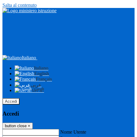
Salta al contenuto
Italiano
Italiano
English
Français
عربى
ਪੰਜਾਬੀ
Accedi
Accedi
button close
×
Nome Utente