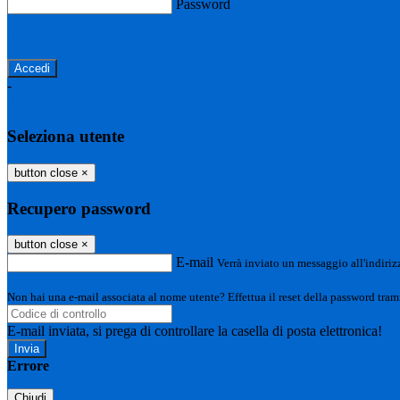
Password
Password dimenticata?
-
Entra con SPID
Entra con CIE
Seleziona utente
button close
×
Recupero password
button close
×
E-mail
Verrà inviato un messaggio all'indirizz
Non hai una e-mail associata al nome utente? Effettua il reset della password tram
E-mail inviata, si prega di controllare la casella di posta elettronica!
Errore
Chiudi