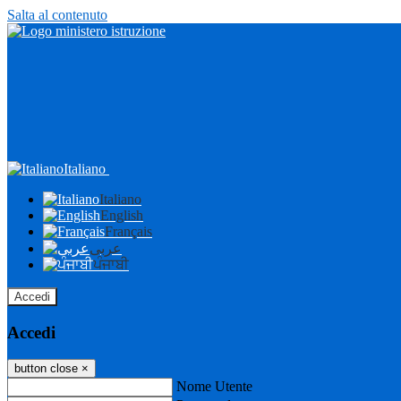
Salta al contenuto
Italiano
Italiano
English
Français
عربى
ਪੰਜਾਬੀ
Accedi
Accedi
button close
×
Nome Utente