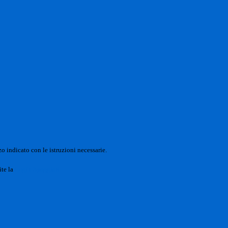
o indicato con le istruzioni necessarie.
ite la
Login Spaggiari