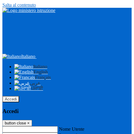
Salta al contenuto
Italiano
Italiano
English
Français
عربى
ਪੰਜਾਬੀ
Accedi
Accedi
button close
×
Nome Utente