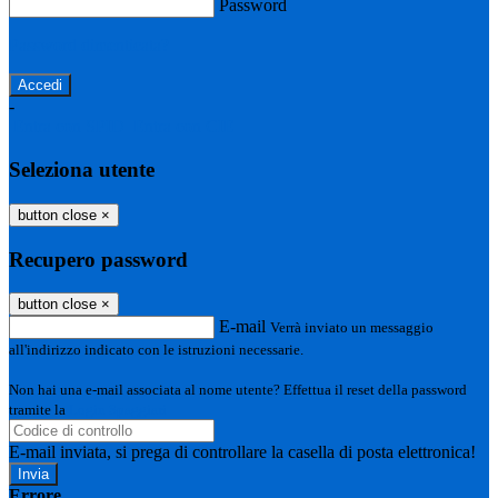
Password
Password dimenticata?
-
Entra con SPID
Entra con CIE
Seleziona utente
button close
×
Recupero password
button close
×
E-mail
Verrà inviato un messaggio
all'indirizzo indicato con le istruzioni necessarie.
Non hai una e-mail associata al nome utente? Effettua il reset della password
tramite la
Login Spaggiari
E-mail inviata, si prega di controllare la casella di posta elettronica!
Errore