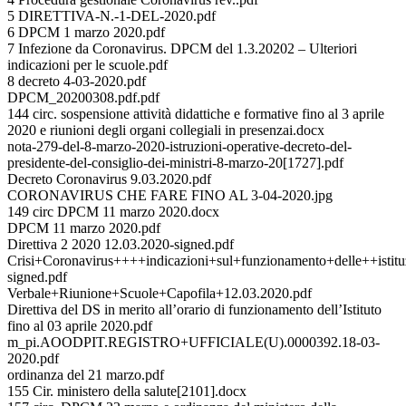
5 DIRETTIVA-N.-1-DEL-2020.pdf
6 DPCM 1 marzo 2020.pdf
7 Infezione da Coronavirus. DPCM del 1.3.20202 – Ulteriori
indicazioni per le scuole.pdf
8 decreto 4-03-2020.pdf
DPCM_20200308.pdf.pdf
144 circ. sospensione attività didattiche e formative fino al 3 aprile
2020 e riunioni degli organi collegiali in presenzai.docx
nota-279-del-8-marzo-2020-istruzioni-operative-decreto-del-
presidente-del-consiglio-dei-ministri-8-marzo-20[1727].pdf
Decreto Coronavirus 9.03.2020.pdf
CORONAVIRUS CHE FARE FINO AL 3-04-2020.jpg
149 circ DPCM 11 marzo 2020.docx
DPCM 11 marzo 2020.pdf
Direttiva 2 2020 12.03.2020-signed.pdf
Crisi+Coronavirus++++indicazioni+sul+funzionamento+delle++istituz
signed.pdf
Verbale+Riunione+Scuole+Capofila+12.03.2020.pdf
Direttiva del DS in merito all’orario di funzionamento dell’Istituto
fino al 03 aprile 2020.pdf
m_pi.AOODPIT.REGISTRO+UFFICIALE(U).0000392.18-03-
2020.pdf
ordinanza del 21 marzo.pdf
155 Cir. ministero della salute[2101].docx