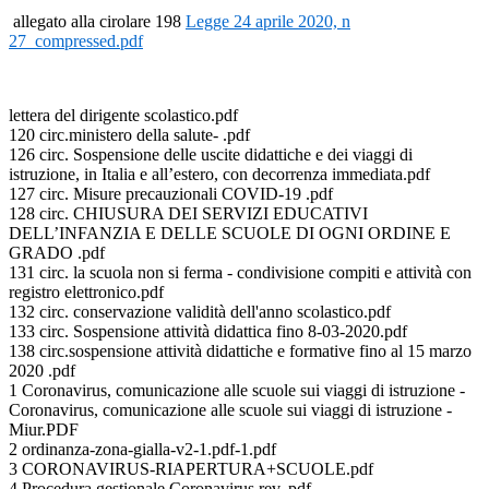
allegato alla cirolare 198
Legge 24 aprile 2020, n
27_compressed.pdf
lettera del dirigente scolastico.pdf
120 circ.ministero della salute- .pdf
126 circ. Sospensione delle uscite didattiche e dei viaggi di
istruzione, in Italia e all’estero, con decorrenza immediata.pdf
127 circ. Misure precauzionali COVID-19 .pdf
128 circ. CHIUSURA DEI SERVIZI EDUCATIVI
DELL’INFANZIA E DELLE SCUOLE DI OGNI ORDINE E
GRADO .pdf
131 circ. la scuola non si ferma - condivisione compiti e attività con
registro elettronico.pdf
132 circ. conservazione validità dell'anno scolastico.pdf
133 circ. Sospensione attività didattica fino 8-03-2020.pdf
138 circ.sospensione attività didattiche e formative fino al 15 marzo
2020 .pdf
1 Coronavirus, comunicazione alle scuole sui viaggi di istruzione -
Coronavirus, comunicazione alle scuole sui viaggi di istruzione -
Miur.PDF
2 ordinanza-zona-gialla-v2-1.pdf-1.pdf
3 CORONAVIRUS-RIAPERTURA+SCUOLE.pdf
4 Procedura gestionale Coronavirus rev..pdf