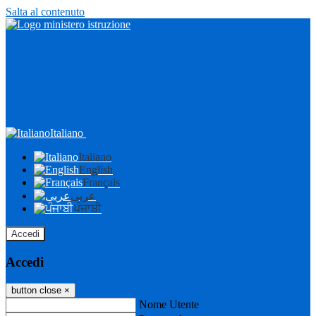
Salta al contenuto
Italiano
Italiano
English
Français
عربى
ਪੰਜਾਬੀ
Accedi
Accedi
button close
×
Nome Utente