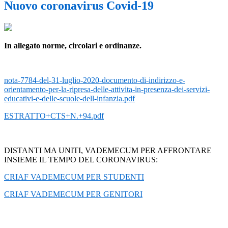
Nuovo coronavirus Covid-19
In allegato norme, circolari e ordinanze.
nota-7784-del-31-luglio-2020-documento-di-indirizzo-e-
orientamento-per-la-ripresa-delle-attivita-in-presenza-dei-servizi-
educativi-e-delle-scuole-dell-infanzia.pdf
ESTRATTO+CTS+N.+94.pdf
DISTANTI MA UNITI, VADEMECUM PER AFFRONTARE
INSIEME IL TEMPO DEL CORONAVIRUS:
CRIAF VADEMECUM PER STUDENTI
CRIAF VADEMECUM PER GENITORI