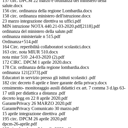
157 circ. DPCM 22 marzo e ordinanza del ministero della
salute.docx
156 circ. ordinanza della regione Lombardia.docx
158 circ. ordinanza ministero dell'istruzione.docx
23 marzo integrazione direttiva su uffici.pdf
MIN istruzione NOTA 440.21-03-2020.pdf[2118].pdf
ordinanza del ministero della salute.pdf
ordinanza ministeriale n 515.pdf
Ordinanza+514.pdf
164 Circ. reperibilità collaboratori scolastici.docx
163 circ. nota MIUR 510.docx
nota miur 510 .24-03-2020 (2).pdf
172 CIRC. DPCM 1 aprile 2020.docx
178 Cir. ordinanza della regione lombardia.docx
ordinanza 121[2373].pdf
Educatori in servizio presso gli istituti scolastici .pdf
182 circ decreto 8 aprile e linee garante della privacy.docx
censimento- monitoraggio ausili didattici ex art. 7 comma 3 d.lgs 63-
17 utili per didattica a distanza .pdf
decreto legg en 22 8 aprile 2020.pdf
GarantePrivacy 26 MARZO 2020.pdf
GarantePrivacy Comunicato 30 marzo.pdf
15 aprile integrazione direttiva .pdf
195 circ. DPCM 26 aprile 2020.pdf
dpcm-26-aprile.pdf