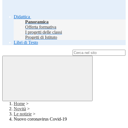
Didattica
Panoramica
Offerta formativa
I progetti delle classi
Progetti di Istituto
Libri di Testo
Campo di ricerca per le pagine del sito
Home
>
Novità
>
Le notizie
>
Nuovo coronavirus Covid-19