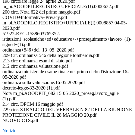
198 circolare legge 24 aprile 2020.pdf
m_pi.AOODPIT.REGISTRO UFFICIALE(U).0000622.pdf
200 circ. Nota 622 del primo maggio.pdf
COVID+Informativa+Privacy.pdf
m_pi.AOODRLO.REGISTRO+UFFICIALE(I).0008857.04-05-
2020.pdf
51922-REG-1588603765352-
istituzioni+scolastiche+ed+educative+-+proseguimento+lavoro+(1)-
signed+(1).pdf
ordinanza+546+del+13_05_2020.pdf
209 Cir. ordinanza 546 della regione lombardia.pdf
213 circ ordinanza esami di stato.pdf
212 circ ordinanza valutazione.pdf
ordinanza ministeriale esame finale nel primo ciclo d'istruzione 16-
05-2020.pdf
ordinanza sulla valutazione.16-05-2020.pdf
decreto-legge-33-2020 (1).pdf
Nota-m_pi.AOODPIT_682.15-05-2020_proseg.lavoro_agile
(1).pdf
214 circ. DPCM 16 maggio.pdf
229 circ. STRALCIO DEL VERBALE N 82 DELLA RIUNIONE
PROTEZIONE CIVILE IL 28 MAGGIO 20.pdf
NUOVO CTS.pdf
Notizie