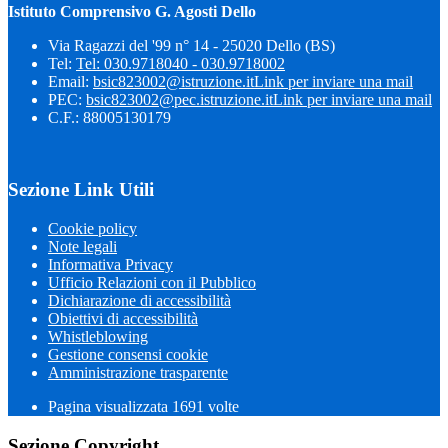
Istituto Comprensivo G. Agosti Dello
Via Ragazzi del '99 n° 14 - 25020 Dello (BS)
Tel:
Tel: 030.9718040 - 030.9718002
Email:
bsic823002@istruzione.it
Link per inviare una mail
PEC:
bsic823002@pec.istruzione.it
Link per inviare una mail
C.F.: 88005130179
Sezione Link Utili
Cookie policy
Note legali
Informativa Privacy
Ufficio Relazioni con il Pubblico
Dichiarazione di accessibilità
Obiettivi di accessibilità
Whistleblowing
Gestione consensi cookie
Amministrazione trasparente
Pagina visualizzata
1691
volte
Sezione Copyright