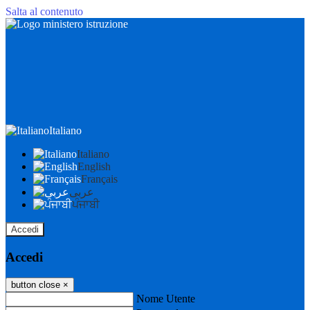
Salta al contenuto
Italiano
Italiano
English
Français
عربى
ਪੰਜਾਬੀ
Accedi
Accedi
button close
×
Nome Utente