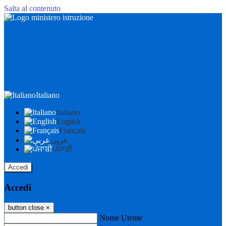
Salta al contenuto
Italiano
Italiano
English
Français
عربى
ਪੰਜਾਬੀ
Accedi
Accedi
button close
×
Nome Utente