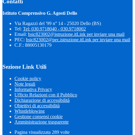
Contatti
Istituto Comprensivo G. Agosti Dello
Via Ragazzi del '99 n° 14 - 25020 Dello (BS)
Tel:
Tel: 030.9718040 - 030.9718002
Email:
bsic823002@istruzione.it
Link per inviare una mail
PEC:
bsic823002@pec.istruzione.it
Link per inviare una mail
C.F.: 88005130179
Sezione Link Utili
Cookie policy
Note legali
Informativa Privacy
Ufficio Relazioni con il Pubblico
Dichiarazione di accessibilità
Obiettivi di accessibilità
Whistleblowing
Gestione consensi cookie
Amministrazione trasparente
Pagina visualizzata
289
volte