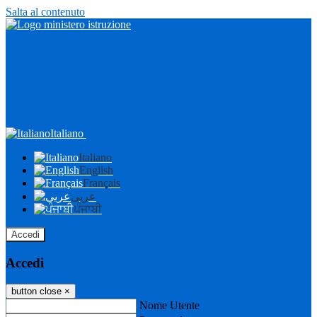
Salta al contenuto
Italiano
Italiano
English
Français
عربى
ਪੰਜਾਬੀ
Accedi
Accedi
button close
×
Nome Utente