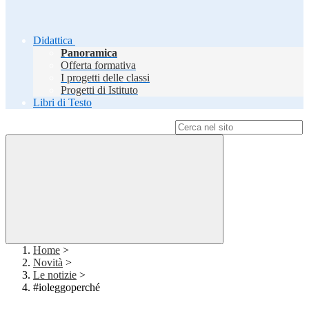
Didattica
Panoramica
Offerta formativa
I progetti delle classi
Progetti di Istituto
Libri di Testo
Campo di ricerca per le pagine del sito
Home
>
Novità
>
Le notizie
>
#ioleggoperché