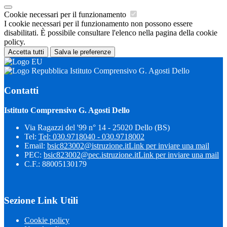
Cookie necessari per il funzionamento
I cookie necessari per il funzionamento non possono essere
disabilitati. È possibile consultare l'elenco nella pagina della cookie
policy.
Accetta tutti
Salva le preferenze
Istituto Comprensivo G. Agosti Dello
Contatti
Istituto Comprensivo G. Agosti Dello
Via Ragazzi del '99 n° 14 - 25020 Dello (BS)
Tel:
Tel: 030.9718040 - 030.9718002
Email:
bsic823002@istruzione.it
Link per inviare una mail
PEC:
bsic823002@pec.istruzione.it
Link per inviare una mail
C.F.: 88005130179
Sezione Link Utili
Cookie policy