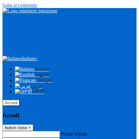
Salta al contenuto
Italiano
Italiano
English
Français
عربى
ਪੰਜਾਬੀ
Accedi
Accedi
button close
×
Nome Utente