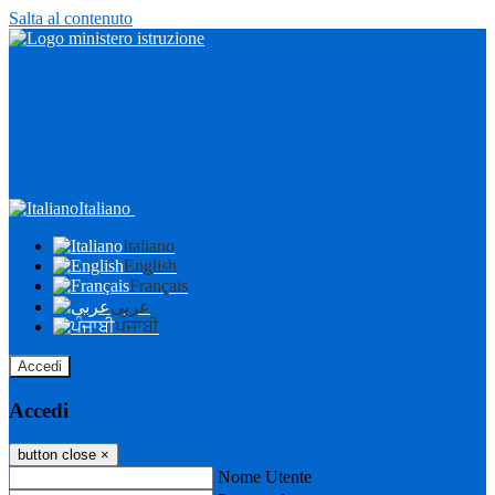
Salta al contenuto
Italiano
Italiano
English
Français
عربى
ਪੰਜਾਬੀ
Accedi
Accedi
button close
×
Nome Utente