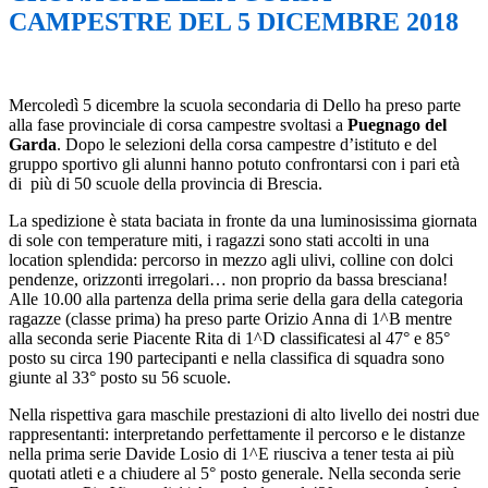
CAMPESTRE DEL 5 DICEMBRE 2018
Mercoledì 5 dicembre la scuola secondaria di Dello ha preso parte
alla fase provinciale di corsa campestre svoltasi a
Puegnago del
Garda
. Dopo le selezioni della corsa campestre d’istituto e del
gruppo sportivo gli alunni hanno potuto confrontarsi con i pari età
di più di 50 scuole della provincia di Brescia.
La spedizione è stata baciata in fronte da una luminosissima
giornata
di sole con temperature miti, i ragazzi sono stati accolti in una
location splendida: percorso in mezzo agli ulivi, colline con dolci
pendenze, orizzonti irregolari… non proprio da bassa bresciana!
Alle 10.00 alla partenza della prima serie della gara della categoria
ragazze (classe prima) ha preso parte Orizio Anna di 1^B mentre
alla seconda serie Piacente Rita di 1^D classificatesi al 47° e 85°
posto su circa 190 partecipanti e nella classifica di squadra sono
giunte al 33° posto su 56 scuole.
Nella rispettiva gara maschile prestazioni di alto livello dei nostri due
rappresentanti: interpretando perfettamente il percorso e le distanze
nella prima serie Davide Losio di 1^E riusciva a tener testa ai più
quotati atleti e a chiudere al 5° posto generale. Nella seconda serie