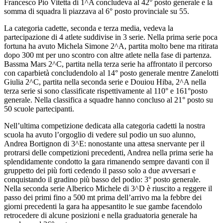
Francesco Pio Vitetta di 1^A concludeva al 42° posto generale e la
somma di squadra li piazzava al 6° posto provinciale su 55.
La categoria cadette, seconda e terza media, vedeva la
partecipazione di 4 atlete suddivise in 3 serie. Nella prima serie poca
fortuna ha avuto Michela Simone 2^A, partita molto bene ma ritirata
dopo 300 mt per uno scontro con altre atlete nella fase di partenza.
Bassma Mars 2^C, partita nella terza serie ha affrontato il percorso
con caparbietà concludendolo al 14° posto generale mentre Zanelotti
Giulia 2^C, partita nella seconda serie e Douiou Hiba, 2^A nella
terza serie si sono classificate rispettivamente al 110° e 161°posto
generale. Nella classifica a squadre hanno concluso al 21° posto su
50 scuole partecipanti.
Nell’ultima competizione dedicata alla categoria cadetti la nostra
scuola ha avuto l’orgoglio di vedere sul podio un suo alunno,
Andrea Bortignon di 3^E: nonostante una attesa snervante per il
protrarsi delle competizioni precedenti, Andrea nella prima serie ha
splendidamente condotto la gara rimanendo sempre davanti con il
gruppetto dei più forti cedendo il passo solo a due avversari e
conquistando il gradino più basso del podio: 3° posto generale.
Nella seconda serie Alberico Michele di 3^D è riuscito a reggere il
passo dei primi fino a 500 mt prima dell’arrivo ma la febbre dei
giorni precedenti la gara ha appesantito le sue gambe facendolo
retrocedere di alcune posizioni e nella graduatoria generale ha