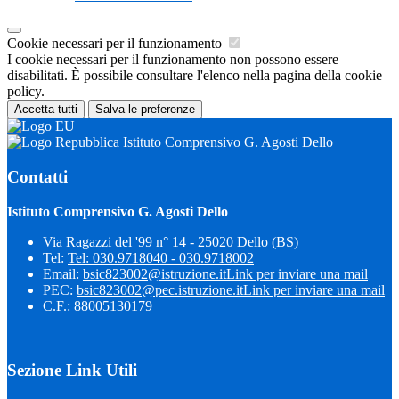
Cookie necessari per il funzionamento
I cookie necessari per il funzionamento non possono essere
disabilitati. È possibile consultare l'elenco nella pagina della cookie
policy.
Accetta tutti
Salva le preferenze
Istituto Comprensivo G. Agosti Dello
Contatti
Istituto Comprensivo G. Agosti Dello
Via Ragazzi del '99 n° 14 - 25020 Dello (BS)
Tel:
Tel: 030.9718040 - 030.9718002
Email:
bsic823002@istruzione.it
Link per inviare una mail
PEC:
bsic823002@pec.istruzione.it
Link per inviare una mail
C.F.: 88005130179
Sezione Link Utili