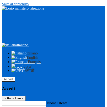
Salta al contenuto
Italiano
Italiano
English
Français
عربى
ਪੰਜਾਬੀ
Accedi
Accedi
button close
×
Nome Utente