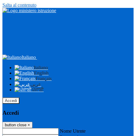
Salta al contenuto
Italiano
Italiano
English
Français
عربى
ਪੰਜਾਬੀ
Accedi
Accedi
button close
×
Nome Utente