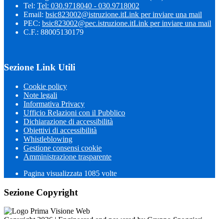
Tel:
Tel: 030.9718040 - 030.9718002
Email:
bsic823002@istruzione.it
Link per inviare una mail
PEC:
bsic823002@pec.istruzione.it
Link per inviare una mail
C.F.: 88005130179
Sezione Link Utili
Cookie policy
Note legali
Informativa Privacy
Ufficio Relazioni con il Pubblico
Dichiarazione di accessibilità
Obiettivi di accessibilità
Whistleblowing
Gestione consensi cookie
Amministrazione trasparente
Pagina visualizzata
1085
volte
Sezione Copyright