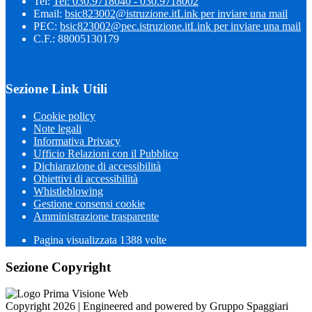
Tel:
Tel: 030.9718040 - 030.9718002
Email:
bsic823002@istruzione.it
Link per inviare una mail
PEC:
bsic823002@pec.istruzione.it
Link per inviare una mail
C.F.: 88005130179
Sezione Link Utili
Cookie policy
Note legali
Informativa Privacy
Ufficio Relazioni con il Pubblico
Dichiarazione di accessibilità
Obiettivi di accessibilità
Whistleblowing
Gestione consensi cookie
Amministrazione trasparente
Pagina visualizzata
1388
volte
Sezione Copyright
Copyright 2026 | Engineered and powered by Gruppo Spaggiari