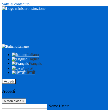
Salta al contenuto
Italiano
Italiano
English
Français
عربى
ਪੰਜਾਬੀ
Accedi
Accedi
button close
×
Nome Utente