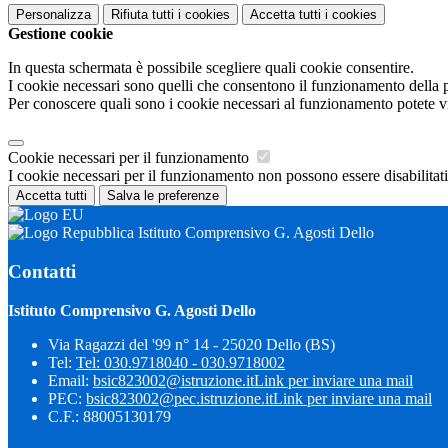
Personalizza
Rifiuta tutti
i cookies
Accetta tutti
i cookies
Gestione cookie
In questa schermata è possibile scegliere quali cookie consentire.
I cookie necessari sono quelli che consentono il funzionamento della pi
Per conoscere quali sono i cookie necessari al funzionamento potete v
Cookie necessari per il funzionamento
I cookie necessari per il funzionamento non possono essere disabilitati.
Accetta tutti
Salva le preferenze
Istituto Comprensivo G. Agosti Dello
Contatti
Istituto Comprensivo G. Agosti Dello
Via Ragazzi del '99 n° 14 - 25020 Dello (BS)
Tel:
Tel: 030.9718040 - 030.9718002
Email:
bsic823002@istruzione.it
Link per inviare una mail
PEC:
bsic823002@pec.istruzione.it
Link per inviare una mail
C.F.: 88005130179