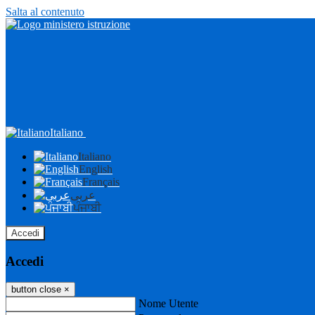
Salta al contenuto
Italiano
Italiano
English
Français
عربى
ਪੰਜਾਬੀ
Accedi
Accedi
button close
×
Nome Utente