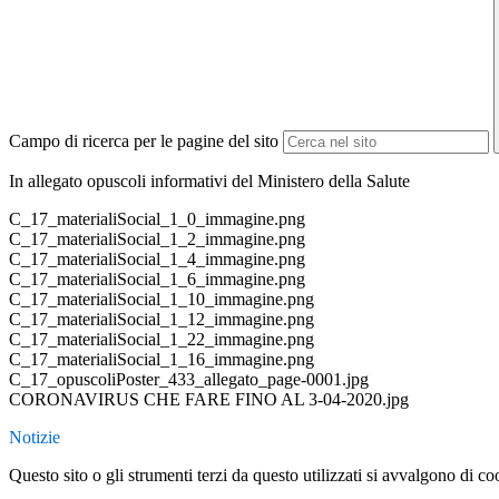
Campo di ricerca per le pagine del sito
In allegato opuscoli informativi del Ministero della Salute
C_17_materialiSocial_1_0_immagine.png
C_17_materialiSocial_1_2_immagine.png
C_17_materialiSocial_1_4_immagine.png
C_17_materialiSocial_1_6_immagine.png
C_17_materialiSocial_1_10_immagine.png
C_17_materialiSocial_1_12_immagine.png
C_17_materialiSocial_1_22_immagine.png
C_17_materialiSocial_1_16_immagine.png
C_17_opuscoliPoster_433_allegato_page-0001.jpg
CORONAVIRUS CHE FARE FINO AL 3-04-2020.jpg
Notizie
Questo sito o gli strumenti terzi da questo utilizzati si avvalgono di coo