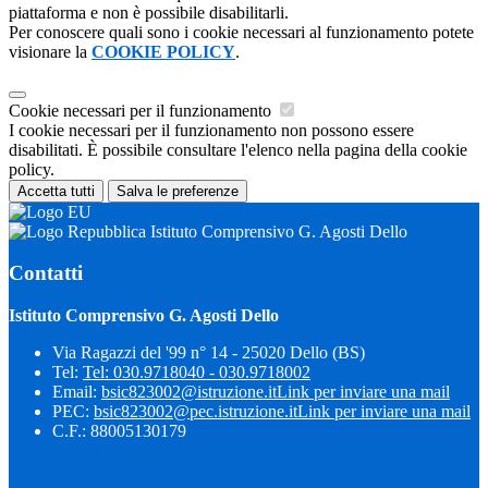
piattaforma e non è possibile disabilitarli.
Per conoscere quali sono i cookie necessari al funzionamento potete
visionare la
COOKIE POLICY
.
Cookie necessari per il funzionamento
I cookie necessari per il funzionamento non possono essere
disabilitati. È possibile consultare l'elenco nella pagina della cookie
policy.
Accetta tutti
Salva le preferenze
Istituto Comprensivo G. Agosti Dello
Contatti
Istituto Comprensivo G. Agosti Dello
Via Ragazzi del '99 n° 14 - 25020 Dello (BS)
Tel:
Tel: 030.9718040 - 030.9718002
Email:
bsic823002@istruzione.it
Link per inviare una mail
PEC:
bsic823002@pec.istruzione.it
Link per inviare una mail
C.F.: 88005130179