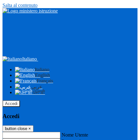
Salta al contenuto
Italiano
Italiano
English
Français
عربى
ਪੰਜਾਬੀ
Accedi
Accedi
button close
×
Nome Utente