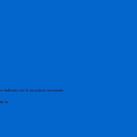
o indicato con le istruzioni necessarie.
ite la
Login Spaggiari