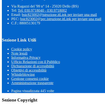
Via Ragazzi del '99 n° 14 - 25020 Dello (BS)
Tel:
Tel: 030.9718040 - 030.9718002
Email:
bsic823002@istruzione.it
Link per inviare una mail
PEC:
bsic823002@pec.istruzione.it
Link per inviare una mail
C.F.: 88005130179
Sezione Link Utili
Cookie policy
Note legali
Informativa Privacy
Ufficio Relazioni con il Pubblico
Dichiarazione di accessibilità
Obiettivi di accessibilità
Whistleblowing
Gestione consensi cookie
Amministrazione trasparente
Pagina visualizzata
445
volte
Sezione Copyright