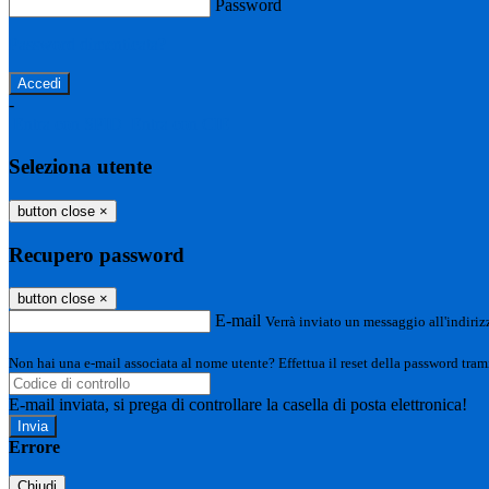
Password
Password dimenticata?
-
Entra con SPID
Entra con CIE
Seleziona utente
button close
×
Recupero password
button close
×
E-mail
Verrà inviato un messaggio all'indirizz
Non hai una e-mail associata al nome utente? Effettua il reset della password tram
E-mail inviata, si prega di controllare la casella di posta elettronica!
Errore
Chiudi