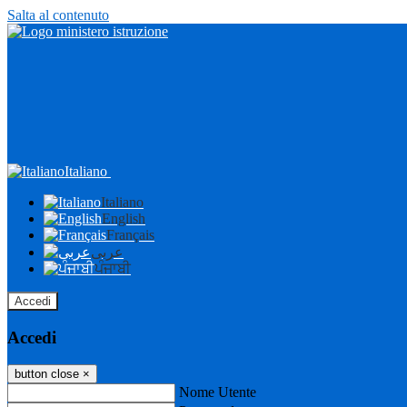
Salta al contenuto
Italiano
Italiano
English
Français
عربى
ਪੰਜਾਬੀ
Accedi
Accedi
button close
×
Nome Utente