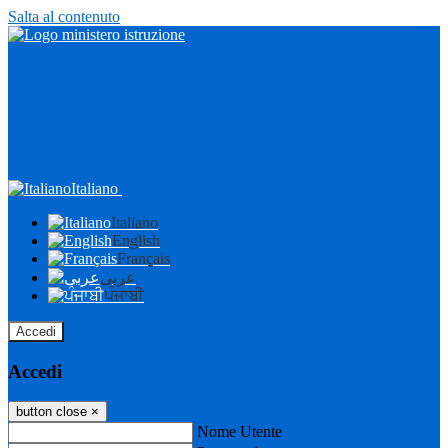
Salta al contenuto
Italiano
Italiano
English
Français
عربى
ਪੰਜਾਬੀ
Accedi
Accedi
button close
×
Nome Utente