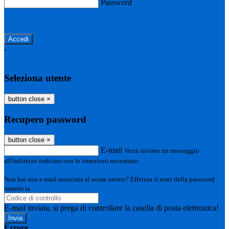
Password
Password dimenticata?
-
Entra con SPID
Entra con CIE
Seleziona utente
button close
×
Recupero password
button close
×
E-mail
Verrà inviato un messaggio
all'indirizzo indicato con le istruzioni necessarie.
Non hai una e-mail associata al nome utente? Effettua il reset della password
tramite la
Login Spaggiari
E-mail inviata, si prega di controllare la casella di posta elettronica!
Errore