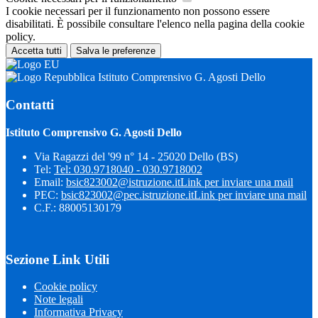
I cookie necessari per il funzionamento non possono essere
disabilitati. È possibile consultare l'elenco nella pagina della cookie
policy.
Accetta tutti
Salva le preferenze
Istituto Comprensivo G. Agosti Dello
Contatti
Istituto Comprensivo G. Agosti Dello
Via Ragazzi del '99 n° 14 - 25020 Dello (BS)
Tel:
Tel: 030.9718040 - 030.9718002
Email:
bsic823002@istruzione.it
Link per inviare una mail
PEC:
bsic823002@pec.istruzione.it
Link per inviare una mail
C.F.: 88005130179
Sezione Link Utili
Cookie policy
Note legali
Informativa Privacy